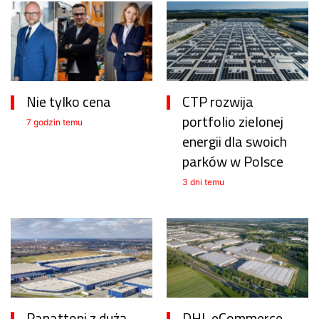
Nie tylko cena
CTP rozwija
portfolio zielonej
7 godzin temu
energii dla swoich
parków w Polsce
3 dni temu
Panattoni z dużą
DHL eCommerce