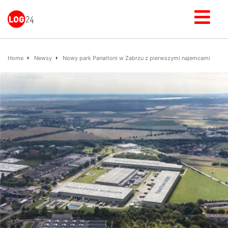
Home
Newsy
Nowy park Panattoni w Zabrzu z pierwszymi najemcami