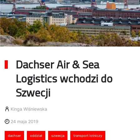
Dachser Air & Sea
Logistics wchodzi do
Szwecji
Kinga Wiśniewska
24 maja 2019
dachser
oddział
szwecja
transport lotniczy