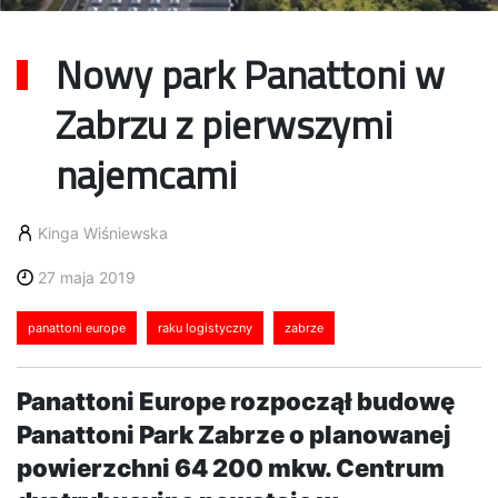
Nowy park Panattoni w
Zabrzu z pierwszymi
najemcami
Kinga Wiśniewska
27 maja 2019
panattoni europe
raku logistyczny
zabrze
Panattoni Europe rozpoczął budowę
Panattoni Park Zabrze o planowanej
powierzchni 64 200 mkw. Centrum