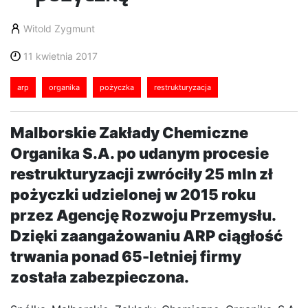
Witold Zygmunt
11 kwietnia 2017
arp
organika
pożyczka
restrukturyzacja
Malborskie Zakłady Chemiczne
Organika S.A. po udanym procesie
restrukturyzacji zwróciły 25 mln zł
pożyczki udzielonej w 2015 roku
przez Agencję Rozwoju Przemysłu.
Dzięki zaangażowaniu ARP ciągłość
trwania ponad 65-letniej firmy
została zabezpieczona.