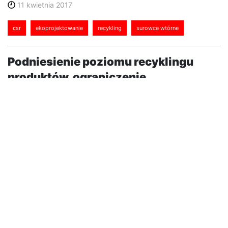
11 kwietnia 2017
csr
ekoprojektowanie
recykling
surowce wtórne
Podniesienie poziomu recyklingu
produktów, ograniczenie
wykorzystania surowców rzadkich,
emisji dwutlenku węgla oraz zużycia
energii i surowców w produkcji są
głównymi korzyściami, jakie przynosi
projektowanie dla recyklingu. To
zyskujące na popularności
rozwiązanie pokazuje, że...
W ramach idei zrównoważonego rozwoju oraz
realizowanej przez Unię Europejską wizji gospodarki o