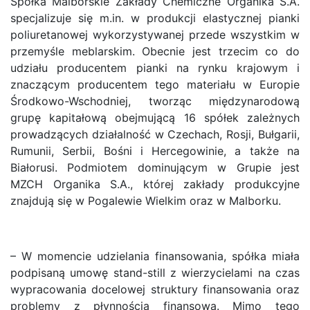
Spółka Malborskie Zakłady Chemiczne Organika S.A.
specjalizuje się m.in. w produkcji elastycznej pianki
poliuretanowej wykorzystywanej przede wszystkim w
przemyśle meblarskim. Obecnie jest trzecim co do
udziału producentem pianki na rynku krajowym i
znaczącym producentem tego materiału w Europie
Środkowo-Wschodniej, tworząc międzynarodową
grupę kapitałową obejmującą 16 spółek zależnych
prowadzących działalność w Czechach, Rosji, Bułgarii,
Rumunii, Serbii, Bośni i Hercegowinie, a także na
Białorusi. Podmiotem dominującym w Grupie jest
MZCH Organika S.A., której zakłady produkcyjne
znajdują się w Pogalewie Wielkim oraz w Malborku.
– W momencie udzielania finansowania, spółka miała
podpisaną umowę stand-still z wierzycielami na czas
wypracowania docelowej struktury finansowania oraz
problemy z płynnością finansową. Mimo tego