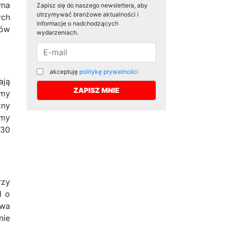
wna
Zapisz się do naszego newslettera, aby
otrzymywać branżowe aktualności i
ych
informacje o nadchodzących
nów
wydarzeniach.
akceptuję
politykę prywatności
ają
emy
zny
amy
 30
rzy
l o
owa
nie