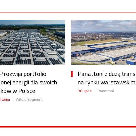
 rozwija portfolio
Panattoni z dużą trans
lonej energii dla swoich
na rynku warszawskim
rków w Polsce
30 lipca
Panattoni
i temu
Witold Zygmunt