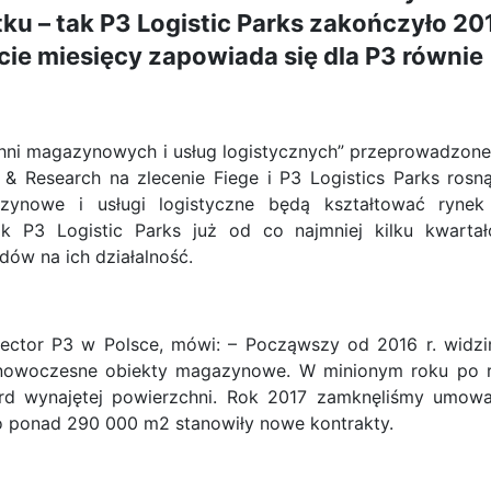
 – tak P3 Logistic Parks zakończyło 20
cie miesięcy zapowiada się dla P3 równie
chni magazynowych i usług logistycznych” przeprowadzon
& Research na zlecenie Fiege i P3 Logistics Parks rosn
zynowe i usługi logistyczne będą kształtować ryne
jak P3 Logistic Parks już od co najmniej kilku kwarta
dów na ich działalność.
rector P3 w Polsce, mówi: – Począwszy od 2016 r. widz
 nowoczesne obiekty magazynowe. W minionym roku po 
ord wynajętej powierzchni. Rok 2017 zamknęliśmy umow
 ponad 290 000 m2 stanowiły nowe kontrakty.