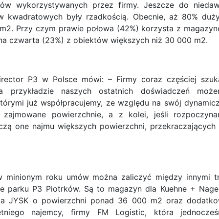
nów wykorzystywanych przez firmy. Jeszcze do nieda
rów kwadratowych były rzadkością. Obecnie, aż 80% duż
0 m2. Przy czym prawie połowa (42%) korzysta z magazy
na czwarta (23%) z obiektów większych niż 30 000 m2.
irector P3 w Polsce mówi: – Firmy coraz częściej szuk
a przykładzie naszych ostatnich doświadczeń moż
 którymi już współpracujemy, ze względu na swój dynamic
 zajmowane powierzchnie, a z kolei, jeśli rozpoczyn
czą one najmu większych powierzchni, przekraczających
w minionym roku umów można zaliczyć między innymi t
nie parku P3 Piotrków. Są to magazyn dla Kuehne + Nage
dla JYSK o powierzchni ponad 36 000 m2 oraz dodatk
tniego najemcy, firmy FM Logistic, która jednocześ