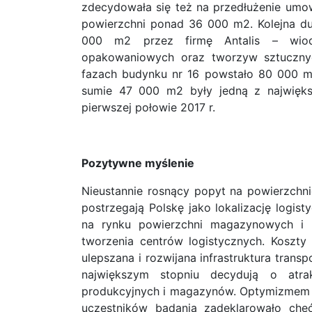
zdecydowała się też na przedłużenie um
powierzchni ponad 36 000 m2. Kolejna d
000 m2 przez firmę Antalis – wiodą
opakowaniowych oraz tworzyw sztucznych
fazach budynku nr 16 powstało 80 000 m
sumie 47 000 m2 były jedną z najwięks
pierwszej połowie 2017 r.
Pozytywne myślenie
Nieustannie rosnący popyt na powierzchn
postrzegają Polskę jako lokalizację logis
na rynku powierzchni magazynowych i u
tworzenia centrów logistycznych. Koszty
ulepszana i rozwijana infrastruktura transp
największym stopniu decydują o atra
produkcyjnych i magazynów. Optymizmem na
uczestników badania zadeklarowało chę