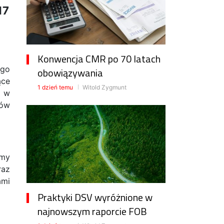
17
Konwencja CMR po 70 latach
ego
obowiązywania
ące
1 dzień temu
Witold Zygmunt
k w
łów
imy
raz
ami
Praktyki DSV wyróżnione w
najnowszym raporcie FOB