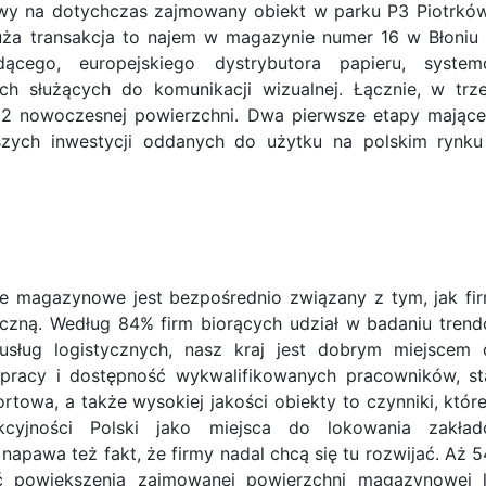
owy na dotychczas zajmowany obiekt w parku P3 Piotrkó
uża transakcja to najem w magazynie numer 16 w Błoniu
cego, europejskiego dystrybutora papieru, syste
 służących do komunikacji wizualnej. Łącznie, w trz
2 nowoczesnej powierzchni. Dwa pierwsze etapy mając
zych inwestycji oddanych do użytku na polskim rynk
ie magazynowe jest bezpośrednio związany z tym, jak fi
tyczną. Według 84% firm biorących udział w badaniu tren
sług logistycznych, nasz kraj jest dobrym miejscem 
 pracy i dostępność wykwalifikowanych pracowników, st
ortowa, a także wysokiej jakości obiekty to czynniki, któr
kcyjności Polski jako miejsca do lokowania zakła
pawa też fakt, że firmy nadal chcą się tu rozwijać. Aż 
ć powiększenia zajmowanej powierzchni magazynowej 