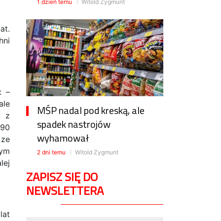
1 dzień temu
Witold Zygmunt
at.
hni
: –
ale
MŚP nadal pod kreską, ale
m z
spadek nastrojów
190
wyhamował
 ze
łym
2 dni temu
Witold Zygmunt
lej
ZAPISZ SIĘ DO
NEWSLETTERA
lat