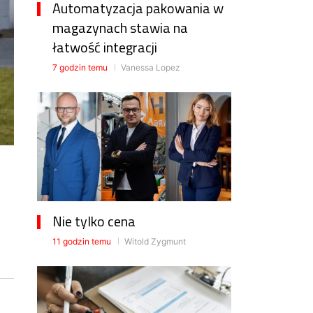
Automatyzacja pakowania w
magazynach stawia na
łatwość integracji
7 godzin temu
Vanessa Lopez
Nie tylko cena
11 godzin temu
Witold Zygmunt