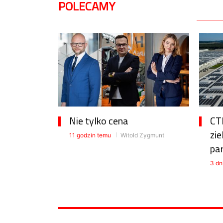
POLECAMY
Nie tylko cena
CTP
zie
11 godzin temu
Witold Zygmunt
pa
3 dn