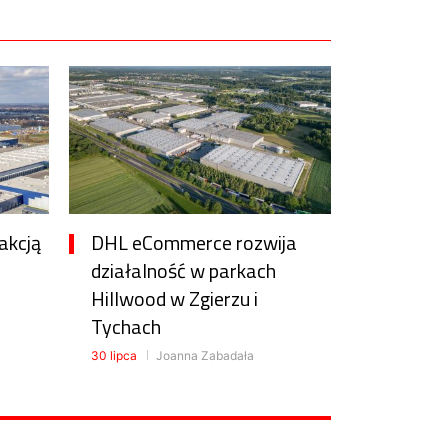
akcją
DHL eCommerce rozwija
działalność w parkach
Hillwood w Zgierzu i
Tychach
30 lipca
Joanna Zabadała