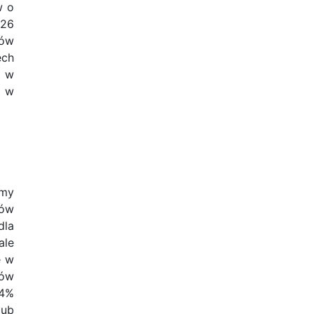
w o
 26
mów
ech
e w
u w
rmy
dów
dla
ale
e w
dów
54%
lub