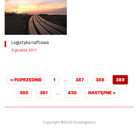
Logistyka naftowa
9 grudnia 2011
…
« POPRZEDNIE
1
387
388
389
…
390
391
430
NASTĘPNE »
Copyright ©2026 Eurologistics