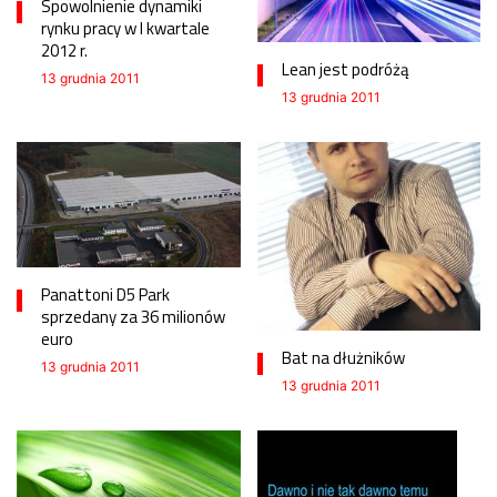
Spowolnienie dynamiki
rynku pracy w I kwartale
2012 r.
Lean jest podróżą
13 grudnia 2011
13 grudnia 2011
Panattoni D5 Park
sprzedany za 36 milionów
euro
Bat na dłużników
13 grudnia 2011
13 grudnia 2011