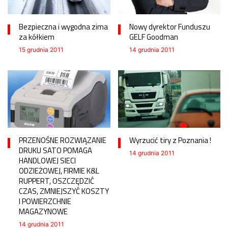
Bezpieczna i wygodna zima
Nowy dyrektor Funduszu
za kółkiem
GELF Goodman
15 grudnia 2011
14 grudnia 2011
PRZENOŚNE ROZWIĄZANIE
Wyrzucić tiry z Poznania !
DRUKU SATO POMAGA
14 grudnia 2011
HANDLOWEJ SIECI
ODZIEŻOWEJ, FIRMIE K&L
RUPPERT, OSZCZĘDZIĆ
CZAS, ZMNIEJSZYĆ KOSZTY
I POWIERZCHNIE
MAGAZYNOWE
14 grudnia 2011