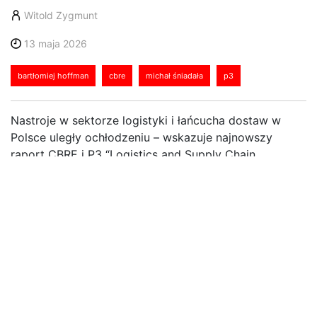
Witold Zygmunt
13 maja 2026
bartłomiej hoffman
cbre
michał śniadała
p3
Nastroje w sektorze logistyki i łańcucha dostaw w
Polsce uległy ochłodzeniu – wskazuje najnowszy
raport CBRE i P3 “Logistics and Supply Chain
Confidence Index 2025/26”. Wskaźnik optymizmu
obniżył się w porównaniu z poprzednią edycją
badania, wracając poniżej poziomu uznawanego za
neutralny. Oznacza to pogorszenie nastrojów wśród
respondentów. Wyniki pokazują większą ostrożność
firm działających w sektorze, którą wzmacnia jeszcze
konflikt na Bliskim Wschodzie i rosnące ceny paliw.
Mimo to otoczenie makroekonomiczne w Polsce
pozostaje pozytywne, a firmy zamierzają powiększać