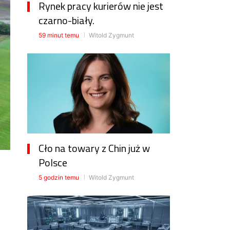
Rynek pracy kurierów nie jest
czarno-biały.
59 minut temu
Witold Zygmunt
Cło na towary z Chin już w
Polsce
5 godzin temu
Witold Zygmunt