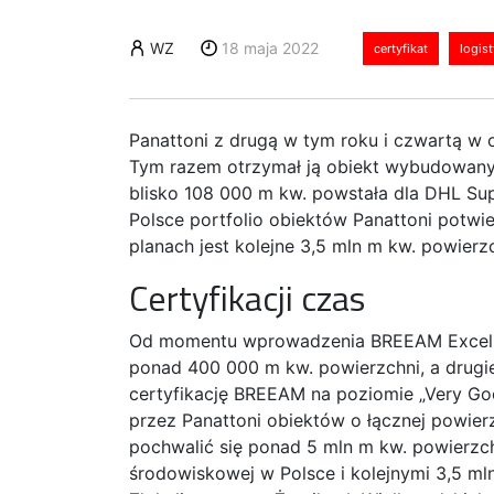
WZ
18 maja 2022
certyfikat
logis
Panattoni z drugą w tym roku i czwartą w 
Tym razem otrzymał ją obiekt wybudowany
blisko 108 000 m kw. powstała dla DHL Supp
Polsce portfolio obiektów Panattoni potwie
planach jest kolejne 3,5 mln m kw. powierzc
Certyfikacji czas
Od momentu wprowadzenia BREEAM Excellen
ponad 400 000 m kw. powierzchni, a drugi
certyfikację BREEAM na poziomie „Very Go
przez Panattoni obiektów o łącznej powi
pochwalić się ponad 5 mln m kw. powierzchn
środowiskowej w Polsce i kolejnymi 3,5 mln