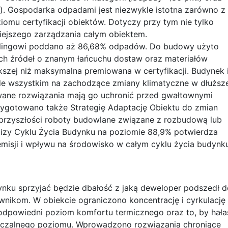
). Gospodarka odpadami jest niezwykle istotna zarówno z
omu certyfikacji obiektów. Dotyczy przy tym nie tylko
ejszego zarządzania całym obiektem.
klingowi poddano aż 86,68% odpadów. Do budowy użyto
ch źródeł o znanym łańcuchu dostaw oraz materiałów
ększej niż maksymalna premiowana w certyfikacji. Budynek 
de wszystkim na zachodzące zmiany klimatyczne w dłuższe
wane rozwiązania mają go uchronić przed gwałtownymi
ygotowano także Strategię Adaptację Obiektu do zmian
 przyszłości roboty budowlane związane z rozbudową lub
izy Cyklu Życia Budynku na poziomie 88,9% potwierdza
emisji i wpływu na środowisko w całym cyklu życia budynk
ynku sprzyjać będzie dbałość z jaką deweloper podszedł d
nikom. W obiekcie ograniczono koncentrację i cyrkulację
dpowiedni poziom komfortu termicznego oraz to, by hała
zczalnego poziomu. Wprowadzono rozwiązania chroniące