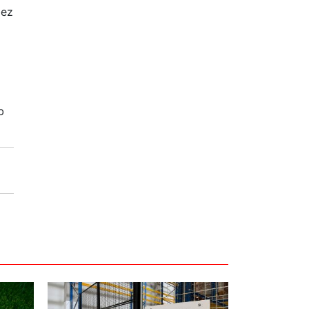
bez
b