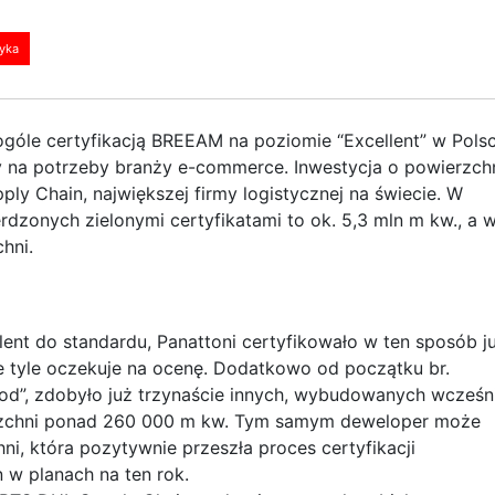
tyka
ogóle certyfikacją BREEAM na poziomie “Excellent” w Polsc
 na potrzeby branży e-commerce. Inwestycja o powierzch
ly Chain, największej firmy logistycznej na świecie. W
rdzonych zielonymi certyfikatami to ok. 5,3 mln m kw., a 
hni.
t do standardu, Panattoni certyfikowało w ten sposób j
e tyle oczekuje na ocenę. Dodatkowo od początku br.
od”, zdobyło już trzynaście innych, wybudowanych wcześni
erzchni ponad 260 000 m kw. Tym samym deweloper może
i, która pozytywnie przeszła proces certyfikacji
 w planach na ten rok.