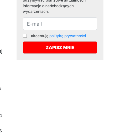
otrzymywać branżowe aktualności i
informacje o nadchodzących
wydarzeniach.
akceptuję
politykę prywatności
i
j
u.
o
s