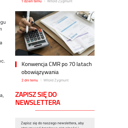
1 dzień temu
Witold Zygmunt
egu
m
ga
oc.
Konwencja CMR po 70 latach
obowiązywania
2 dni temu
Witold Zygmunt
ZAPISZ SIĘ DO
a,
NEWSLETTERA
Zapisz się do naszego newslettera, aby