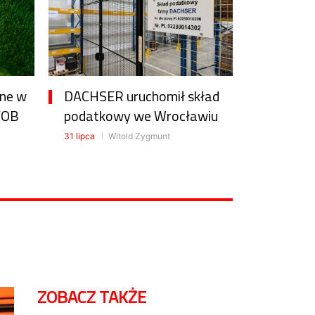
one w
DACHSER uruchomił skład
FOB
podatkowy we Wrocławiu
31 lipca
Witold Zygmunt
ZOBACZ TAKŻE