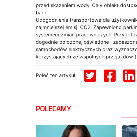
przed skażeniem wody. Cały obiekt dosto
barier.
Udogodnienia transportowe dla użytkownik
najmniejszej emisji CO2. Zapewniono parki
systemem zmian pracowniczych. Przygotowa
dogodnie położone, oświetlone i zadaszon
samochodów elektrycznych oraz wyznaczon
korzystających ze wspólnych przejazdów (c
Poleć ten artykuł:
POLECAMY