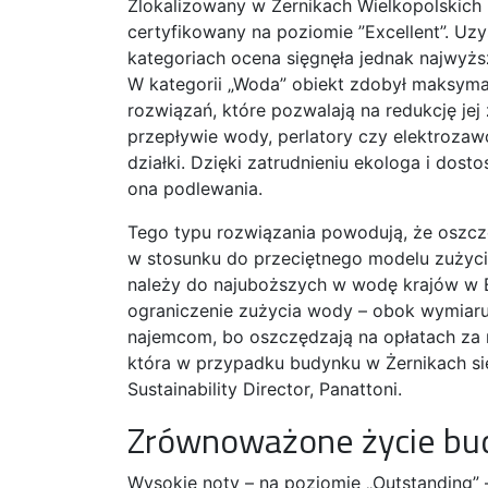
Zlokalizowany w Żernikach Wielkopolskich
certyfikowany na poziomie ”Excellent”. Uz
kategoriach ocena sięgnęła jednak najwyż
W kategorii „Woda” obiekt zdobył maksyma
rozwiązań, które pozwalają na redukcję jej
przepływie wody, perlatory czy elektrozawor
działki. Dzięki zatrudnieniu ekologa i dos
ona podlewania.
Tego typu rozwiązania powodują, że oszc
w stosunku do przeciętnego modelu zużyci
należy do najuboższych w wodę krajów w Eu
ograniczenie zużycia wody – obok wymiaru
najemcom, bo oszczędzają na opłatach za n
która w przypadku budynku w Żernikach się
Sustainability Director, Panattoni.
Zrównoważone życie bu
Wysokie noty – na poziomie „Outstanding” –