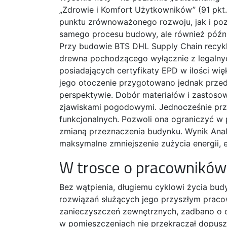
„Zdrowie i Komfort Użytkowników” (91 pkt.
punktu zrównoważonego rozwoju, jak i pozi
samego procesu budowy, ale również późni
Przy budowie BTS DHL Supply Chain recy
drewna pochodzącego wyłącznie z legalny
posiadających certyfikaty EPD w ilości wi
jego otoczenie przygotowano jednak prze
perspektywie. Dobór materiałów i zastoso
zjawiskami pogodowymi. Jednocześnie prz
funkcjonalnych. Pozwoli ona ograniczyć w
zmianą przeznaczenia budynku. Wynik Anal
maksymalne zmniejszenie zużycia energii, 
W trosce o pracowników
Bez wątpienia, długiemu cyklowi życia bud
rozwiązań służących jego przyszłym pracow
zanieczyszczeń zewnętrznych, zadbano o o
w pomieszczeniach nie przekraczał dopus