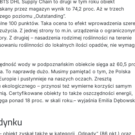
 BTS DHL Supply Chain to drugi w tym roku obiekt
yskany przez magazyn wynik to 74,2 proc. Aż w trzech
szego poziomu „Outstanding”.
lne 100 punktów. Taka ocena to efekt wprowadzenia szer
 zużycia. Z jednej strony to m.in. urządzenia o ograniczony
y. Z drugiej – nasadzenia rodzimej roślinności na terenie
tosowaniu roślinności do lokalnych ilości opadów, nie wyma
zędność wody w podpoznańskim obiekcie sięga aż 60,5 pr
a. To naprawdę dużo. Musimy pamiętać o tym, że Polska
ropie i pustynnieje na naszych oczach. Zresztą
 ekologicznego – przynosi też wymierne korzyści samym
ią. Certyfikowane obiekty to także oszczędności energii,
ga ponad 18 proc. w skali roku.– wyjaśnia Emilia Dębowsk
dynku
 obiekt zyskał także w kategorii „Odpady” (86 pkt.) oraz