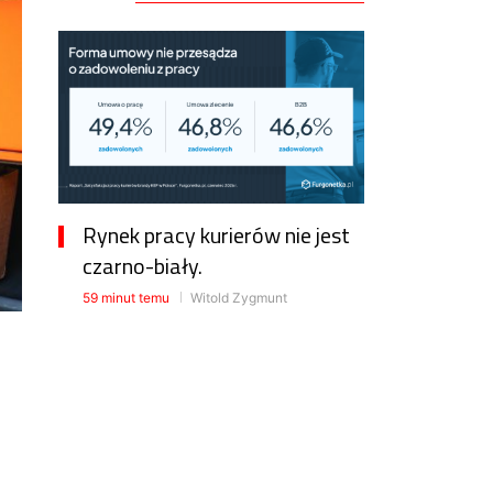
Rynek pracy kurierów nie jest
czarno-biały.
59 minut temu
Witold Zygmunt