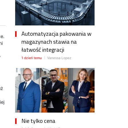
Automatyzacja pakowania w
e.
magazynach stawia na
ni
łatwość integracji
w
1 dzień temu
Vanessa Lopez
uż
ej
Nie tylko cena