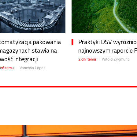
tomatyzacja pakowania
Praktyki DSV wyróżni
magazynach stawia na
najnowszym raporcie 
wość integracji
2 dni temu
Witold Zygmunt
ień temu
Vanessa Lopez