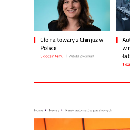
Cło na towary z Chin już w
Au
Polsce
w 
łat
5 godzin temu
Witold Zygmunt
1 dz
Home
Newsy
Rynek automatów paczkowych