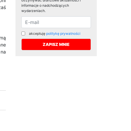
oni
otrzymywać branżowe aktualności i
informacje o nadchodzących
zaś
wydarzeniach.
akceptuję
politykę prywatności
rmą
mne
 na