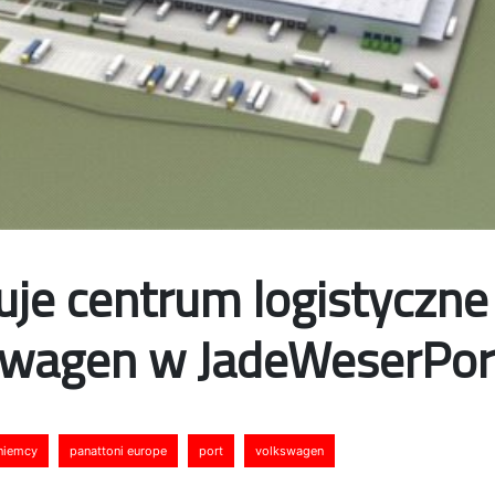
uje centrum logistyczne
swagen w JadeWeserPor
niemcy
panattoni europe
port
volkswagen