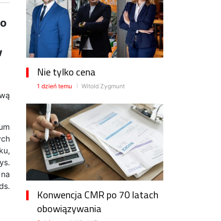
go
w
Nie tylko cena
1 dzień temu
Witold Zygmunt
ową
rum
ych
ku,
ys.
 na
ds.
Konwencja CMR po 70 latach
obowiązywania