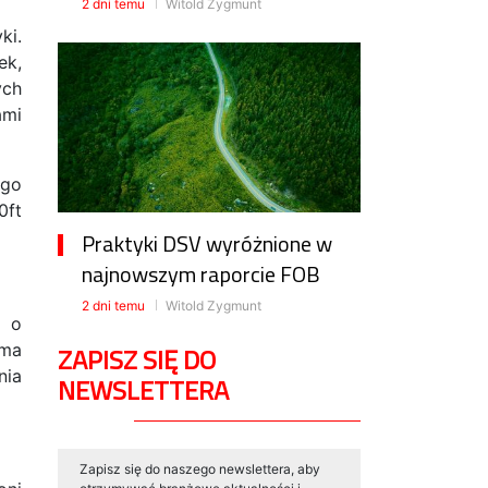
2 dni temu
Witold Zygmunt
ki.
ek,
ych
ami
ego
0ft
Praktyki DSV wyróżnione w
najnowszym raporcie FOB
2 dni temu
Witold Zygmunt
a o
 ma
ZAPISZ SIĘ DO
nia
NEWSLETTERA
Zapisz się do naszego newslettera, aby