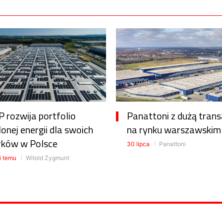
 rozwija portfolio
Panattoni z dużą trans
lonej energii dla swoich
na rynku warszawskim
rków w Polsce
30 lipca
Panattoni
i temu
Witold Zygmunt