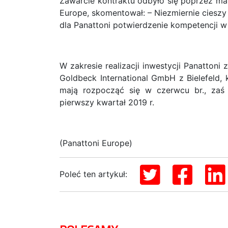
Zawarcie kontraktu odbyło się poprzez mar
Europe, skomentował: – Niezmiernie cieszy 
dla Panattoni potwierdzenie kompetencji w
W zakresie realizacji inwestycji Panatton
Goldbeck International GmbH z Bielefeld,
mają rozpocząć się w czerwcu br., za
pierwszy kwartał 2019 r.
(Panattoni Europe)
Poleć ten artykuł: