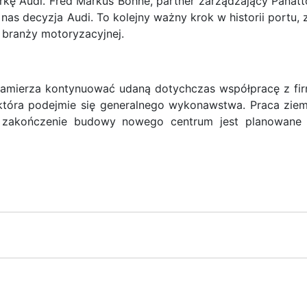
kę Audi. Fred Markus Bohne, partner zarządzający Panatt
nas decyzja Audi. To kolejny ważny krok w historii portu, 
 branży motoryzacyjnej.
i zamierza kontynuować udaną dotychczas współpracę z fi
 która podejmie się generalnego wykonawstwa. Praca zie
ś zakończenie budowy nowego centrum jest planowane