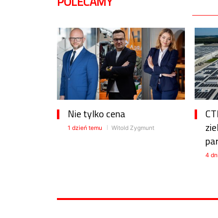
POLECAMY
Nie tylko cena
CTP
zie
1 dzień temu
Witold Zygmunt
pa
4 dn