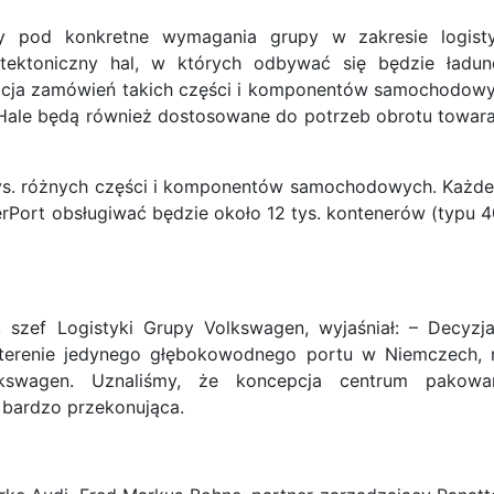
y pod konkretne wymagania grupy w zakresie logisty
hitektoniczny hal, w których odbywać się będzie ładun
acja zamówień takich części i komponentów samochodow
o. Hale będą również dostosowane do potrzeb obrotu towar
 tys. różnych części i komponentów samochodowych. Każd
ort obsługiwać będzie około 12 tys. kontenerów (typu 4
, szef Logistyki Grupy Volkswagen, wyjaśniał: – Decyzj
a terenie jedynego głębokowodnego portu w Niemczech,
lkswagen. Uznaliśmy, że koncepcja centrum pakowa
 bardzo przekonująca.