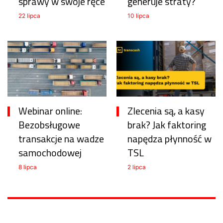
sprawy w swoje ręce
generuje straty?
22 lipca
10 lipca
Webinar online:
Zlecenia są, a kasy
Bezobsługowe
brak? Jak faktoring
transakcje na wadze
napędza płynność w
samochodowej
TSL
8 lipca
2 lipca