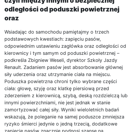
czyli między innymi o bezpiecznej
odległości od poduszki powietrznej
oraz
Wsiadając do samochodu pamiętajmy o trzech
podstawowych kwestiach: zapięciu pasów,
odpowiednim ustawieniu zagłówka oraz odległości od
kierownicy i tym samym od poduszki powietrznej –
podkreśla Zbigniew Weseli, dyrektor Szkoły Jazdy
Renault. Zadaniem pasów jest absorbowanie głównej
siły uderzenia oraz utrzymanie ciała na miejscu.
Poduszka powietrzna chroni tylko wybrane części
ciała: głowę, szyję oraz klatkę piersiową przed
zderzeniem z kierownicą, szybą, deską rozdzielczą lub
innymi powierzchniami, nie jest jednak w stanie
zamortyzować całej siły. Wyniki wieloletnich badań
wskazują, że poleganie na samej poduszce zmniejsza
ryzyko śmierci jedynie o jedną trzecią, dodatkowe
zapięcie pasów znacznie podnosi szansę na