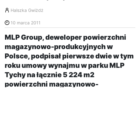
Halszka Gwiżdż
10 marca 2011
MLP Group, deweloper powierzchni
magazynowo-produkcyjnych w
Polsce, podpisał pierwsze dwie w tym
roku umowy wynajmu w parku MLP
Tychy na łącznie 5 224 m2
powierzchni magazynowo-
produkcyjnej.
Auto Partner SA, importer i dystrybutor części do
samochodów osobowych i dostawczych, wynajął na
okres trzech lat 3 024 m2 powierzchni magazynowej,
serwisowej i technicznej. Spółka Euroweld Poland
wynajęła na dziesięć lat 2 200 m2 powierzchni