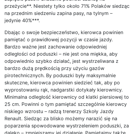
przeżycie**. Niestety tylko około 71% Polaków siedząc
na przednim siedzeniu zapina pasy, na tylnym –
jedynie 40%***.
Dbając o swoje bezpieczeństwo, kierowca powinien
pamiętać o prawidłowej pozycji w czasie jazdy.
Bardzo ważne jest zachowanie odpowiedniej
odległości od poduszki – nie jest ona miękka, aby
odpowiednio szybko działać, jest wystrzeliwana z
bardzo dużą prędkością przy użyciu gazów
pirotechnicznych. By poduszki były maksymalnie
skuteczne, kierowca powinien siedzieć tak, aby po
wyprostowaniu rąk, nadgarstki dotykały kierownicy.
Minimalna odległość kierownicy od klatki piersiowej to
25 cm. Powinni o tym pamiętać szczególnie kierowcy
niskiego wzrostu – radzą trenerzy Szkoły Jazdy
Renault. Siedząc za blisko możemy narazić się na
poparzenia spowodowane wystrzeleniem poduszki, za
daleko – zmniejszamy jej działanie. Pamiętajmy także