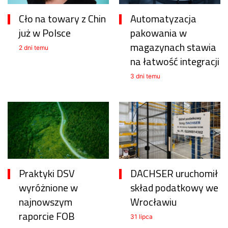
Cło na towary z Chin
Automatyzacja
już w Polsce
pakowania w
magazynach stawia
2 dni temu
na łatwość integracji
3 dni temu
Praktyki DSV
DACHSER uruchomił
wyróżnione w
skład podatkowy we
najnowszym
Wrocławiu
raporcie FOB
31 lipca