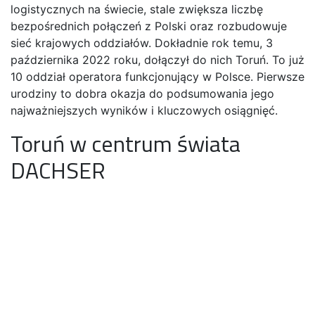
logistycznych na świecie, stale zwiększa liczbę
bezpośrednich połączeń z Polski oraz rozbudowuje
sieć krajowych oddziałów. Dokładnie rok temu, 3
października 2022 roku, dołączył do nich Toruń. To już
10 oddział operatora funkcjonujący w Polsce. Pierwsze
urodziny to dobra okazja do podsumowania jego
najważniejszych wyników i kluczowych osiągnięć.
Toruń w centrum świata
DACHSER
Siedzibą toruńskiego oddziału DACHSER jest centrum
dystrybucyjne Panattoni Park Toruń II. Firma zajmuje
ponad 2 500 m² w magazynie klasy A, z 14 dokami
przeładunkowymi, bramą drive-in i obszernym
parkingiem. Obiekt posiada certyfikat BREEAM na
poziomie „very good”, co potwierdza, że jest
przyjazny środowisku i zapewnia komfort