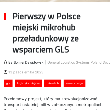
Pierwszy w Polsce
miejski mikrohub
przeładunkowy ze
wsparciem GLS
Bartłomiej Dawidowski
|
General Logistics Systems Poland Sp. z
13 października 2023
gls
logistyka miejska
mikrohub
rowery cargo
Przełomowy projekt, który ma zrewolucjonizować
transport ostatniej mili w zatłoczonych metropoliach.