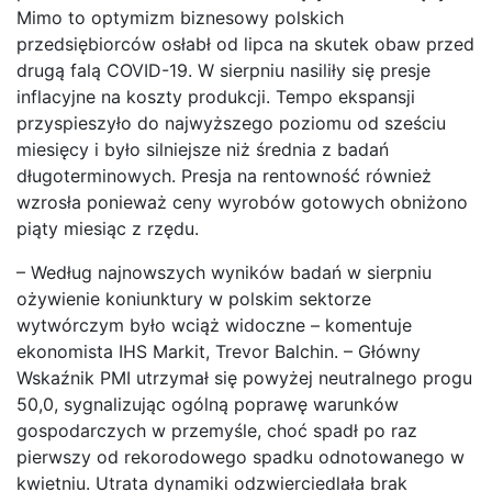
Mimo to optymizm biznesowy polskich
przedsiębiorców osłabł od lipca na skutek obaw przed
drugą falą COVID-19. W sierpniu nasiliły się presje
inflacyjne na koszty produkcji. Tempo ekspansji
przyspieszyło do najwyższego poziomu od sześciu
miesięcy i było silniejsze niż średnia z badań
długoterminowych. Presja na rentowność również
wzrosła ponieważ ceny wyrobów gotowych obniżono
piąty miesiąc z rzędu.
– Według najnowszych wyników badań w sierpniu
ożywienie koniunktury w polskim sektorze
wytwórczym było wciąż widoczne – komentuje
ekonomista IHS Markit, Trevor Balchin. – Główny
Wskaźnik PMI utrzymał się powyżej neutralnego progu
50,0, sygnalizując ogólną poprawę warunków
gospodarczych w przemyśle, choć spadł po raz
pierwszy od rekorodowego spadku odnotowanego w
kwietniu. Utrata dynamiki odzwierciedlała brak