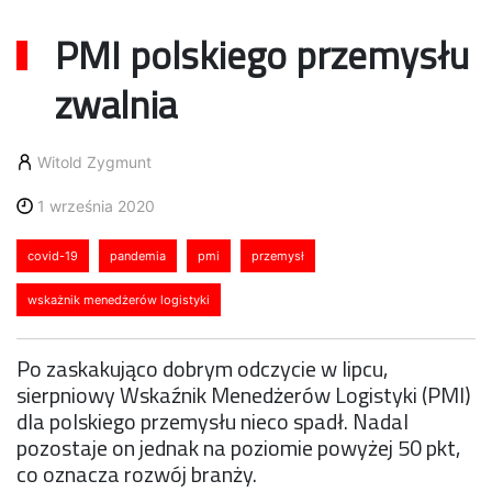
PMI polskiego przemysłu
zwalnia
Witold Zygmunt
1 września 2020
covid-19
pandemia
pmi
przemysł
wskażnik menedżerów logistyki
Po zaskakująco dobrym odczycie w lipcu,
sierpniowy Wskaźnik Menedżerów Logistyki (PMI)
dla polskiego przemysłu nieco spadł. Nadal
pozostaje on jednak na poziomie powyżej 50 pkt,
co oznacza rozwój branży.