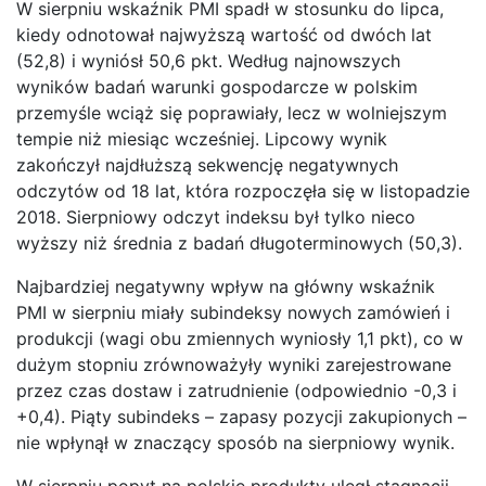
W sierpniu wskaźnik PMI spadł w stosunku do lipca,
kiedy odnotował najwyższą wartość od dwóch lat
(52,8) i wyniósł 50,6 pkt. Według najnowszych
wyników badań warunki gospodarcze w polskim
przemyśle wciąż się poprawiały, lecz w wolniejszym
tempie niż miesiąc wcześniej. Lipcowy wynik
zakończył najdłuższą sekwencję negatywnych
odczytów od 18 lat, która rozpoczęła się w listopadzie
2018. Sierpniowy odczyt indeksu był tylko nieco
wyższy niż średnia z badań długoterminowych (50,3).
Najbardziej negatywny wpływ na główny wskaźnik
PMI w sierpniu miały subindeksy nowych zamówień i
produkcji (wagi obu zmiennych wyniosły 1,1 pkt), co w
dużym stopniu zrównoważyły wyniki zarejestrowane
przez czas dostaw i zatrudnienie (odpowiednio -0,3 i
+0,4). Piąty subindeks – zapasy pozycji zakupionych –
nie wpłynął w znaczący sposób na sierpniowy wynik.
W sierpniu popyt na polskie produkty uległ stagnacji.