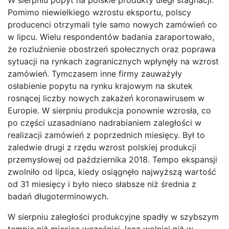
Pomimo niewielkiego wzrostu eksportu, polscy
producenci otrzymali tyle samo nowych zamówień co
w lipcu. Wielu respondentów badania zaraportowało,
że rozluźnienie obostrzeń społecznych oraz poprawa
sytuacji na rynkach zagranicznych wpłynęły na wzrost
zamówień. Tymczasem inne firmy zauważyły
osłabienie popytu na rynku krajowym na skutek
rosnącej liczby nowych zakażeń koronawirusem w
Europie. W sierpniu produkcja ponownie wzrosła, co
po części uzasadniano nadrabianiem zaległości w
realizacji zamówień z poprzednich miesięcy. Był to
zaledwie drugi z rzędu wzrost polskiej produkcji
przemysłowej od października 2018. Tempo ekspansji
zwolniło od lipca, kiedy osiągnęło najwyższą wartość
od 31 miesięcy i było nieco słabsze niż średnia z
badań długoterminowych.
W sierpniu zaległości produkcyjne spadły w szybszym
tempie niż miesiąc wcześniej, lecz wolniej niż w