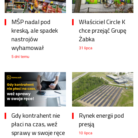
MŚP nadal pod
Właściciel Circle K
kreską, ale spadek
chce przejąć Grupę
nastrojów
Żabka
wyhamował
31 lipca
5 dni temu
Gdy kontrahent nie
Rynek energii pod
płaci na czas, weź
presją
sprawy w swoje ręce
10 lipca