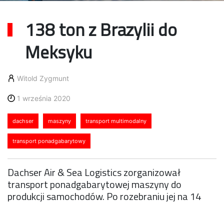
138 ton z Brazylii do
Meksyku
Witold Zygmunt
1 września 2020
dachser
maszyny
transport multimodalny
transport ponadgabarytowy
Dachser Air & Sea Logistics zorganizował
transport ponadgabarytowej maszyny do
produkcji samochodów. Po rozebraniu jej na 14
części, sam największy element – kompresor –
ważył 125 ton. Podróż składała się z trzech