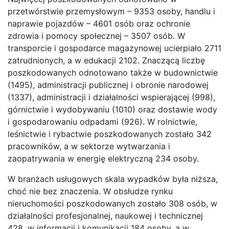
przetwórstwie przemysłowym – 9353 osoby, handlu i
naprawie pojazdów – 4601 osób oraz ochronie
zdrowia i pomocy społecznej – 3507 osób. W
transporcie i gospodarce magazynowej ucierpiało 2711
zatrudnionych, a w edukacji 2102. Znaczącą liczbę
poszkodowanych odnotowano także w budownictwie
(1495), administracji publicznej i obronie narodowej
(1337), administracji i działalności wspierającej (998),
górnictwie i wydobywaniu (1010) oraz dostawie wody
i gospodarowaniu odpadami (926). W rolnictwie,
leśnictwie i rybactwie poszkodowanych zostało 342
pracowników, a w sektorze wytwarzania i
zaopatrywania w energię elektryczną 234 osoby.
W branżach usługowych skala wypadków była niższa,
choć nie bez znaczenia. W obsłudze rynku
nieruchomości poszkodowanych zostało 308 osób, w
działalności profesjonalnej, naukowej i technicznej
428, w informacji i komunikacji 184 osoby, a w