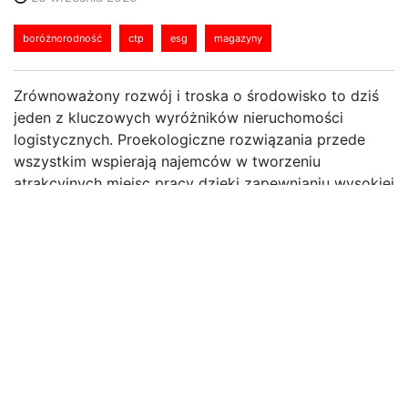
boróżnorodność
ctp
esg
magazyny
Zrównoważony rozwój i troska o środowisko to dziś
jeden z kluczowych wyróżników nieruchomości
logistycznych. Proekologiczne rozwiązania przede
wszystkim wspierają najemców w tworzeniu
atrakcyjnych miejsc pracy dzięki zapewnianiu wysokiej
jakości środowiska, a jednocześnie ułatwiają realizację
strategii ESG. W tym duchu CTP Polska rozwija swoje
parki biznesowe CTParks, wprowadzając rozwiązania
sprzyjające bioróżnorodności i komfortowi
użytkowników.
Drzewa, krzewy i łąki
Badanie zrealizowane przez CTP Polska na grupie 502
pracowników produkcji i magazynów w Polsce