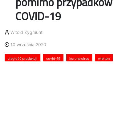
pomimo przypadków
COVID-19
Witold Zygmunt
10 września 2020
ciągłość produkcji
covid-19
koronawirus
wielton
Wielton, czołowy europejski producent przyczep,
naczep i zabudów samochodowych oraz jeden z
największych pracodawców w regionie łódzkim,
odnotowuje obecnie dalszy spadek liczby
pracowników chorych na COVID-19. Dotychczas
zakłady Wieltonu w Wieluniu, dzięki wdrożonym
procedurom oraz współpracy z władzami
samorządowymi i służbami sanitarno-
epidemiologicznymi, utrzymały stabilną