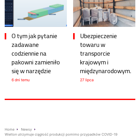
O tym jak pytanie
Ubezpieczenie
zadawane
towaru w
codziennie na
transporcie
pakowni zamieniło
krajowym i
się w narzędzie
międzynarodowym.
6 dni temu
27 lipca
Home
Newsy
Wielton utrzymuje ciągłość produkcji pomimo przypadków COVID-19