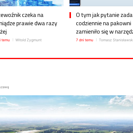
zewoźnik czeka na
O tym jak pytanie zad
niądze prawie dwa razy
codziennie na pakowni
żej
zamieniło się w narzęd
i temu
Witold Zygmunt
7 dni temu
Tomasz Stanisławsk
rszawą