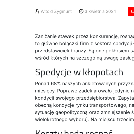
Witold Zygmunt
3 kwietnia 2024
k
Zaniżanie stawek przez konkurencję, rosnąc
to główne bolączki firm z sektora spedyc
przedstawicieli branży. Są one pokłosiem 
wśród których na szczególną uwagę zasługu
Spedycje w kłopotach
Ponad 68% naszych ankietowanych przyznało
miesięcy. Poprawę zadeklarowało jedynie 
kondycji swojego przedsiębiorstwa. Zapyta
obecną kondycje rynku transportowego, na
sytuację geopolityczną oraz zmniejszenie 
wielokrotnego wyboru). Na miejscu trzecim
Koszty będą rosnąć