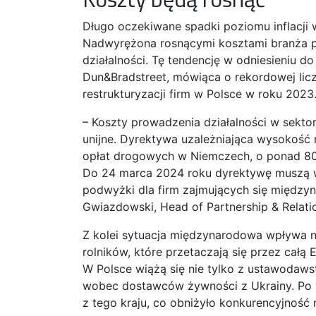
Długo oczekiwane spadki poziomu inflacji w
Nadwyrężona rosnącymi kosztami branża pr
działalności. Tę tendencję w odniesieniu d
Dun&Bradstreet, mówiąca o rekordowej licz
restrukturyzacji firm w Polsce w roku 2023
– Koszty prowadzenia działalności w sekto
unijne. Dyrektywa uzależniająca wysokość
opłat drogowych w Niemczech, o ponad 80
Do 24 marca 2024 roku dyrektywę muszą w
podwyżki dla firm zajmujących się międ
Gwiazdowski, Head of Partnership & Relati
Z kolei sytuacja międzynarodowa wpływa n
rolników, które przetaczają się przez cał
W Polsce wiążą się nie tylko z ustawodaws
wobec dostawców żywności z Ukrainy. Po 
z tego kraju, co obniżyło konkurencyjność 