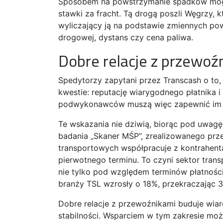
Sposobem na powstrzymanie spadków mogł
stawki za fracht. Tą drogą poszli Węgrzy,
wyliczający ją na podstawie zmiennych pow
drogowej, dystans czy cena paliwa.
Dobre relacje z przewoź
Spedytorzy zapytani przez Transcash o to,
kwestie: reputację wiarygodnego płatnika 
podwykonawców muszą więc zapewnić im stab
Te wskazania nie dziwią, biorąc pod uwagę
badania „Skaner MŚP”, zrealizowanego przez
transportowych współpracuje z kontrahenta
pierwotnego terminu. To czyni sektor trans
nie tylko pod względem terminów płatności,
branży TSL wzrosły o 18%, przekraczając 3 
Dobre relacje z przewoźnikami buduje wiar
stabilności. Wsparciem w tym zakresie może