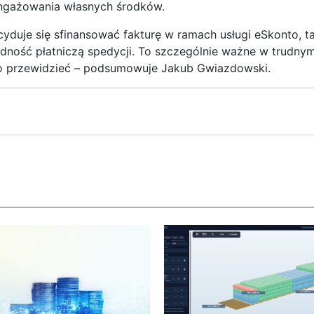
angażowania własnych środków.
cyduje się sfinansować fakturę w ramach usługi eSkonto, t
ność płatniczą spedycji. To szczególnie ważne w trudny
dno przewidzieć – podsumowuje Jakub Gwiazdowski.