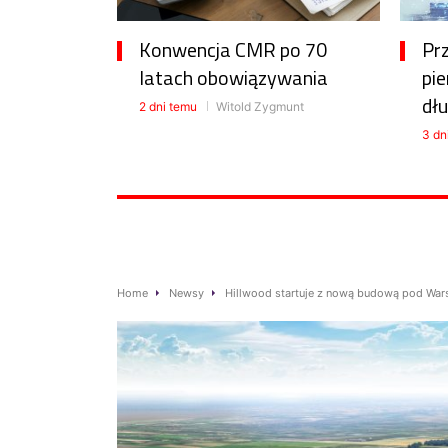
Konwencja CMR po 70
Pr
latach obowiązywania
pie
dłu
2 dni temu
Witold Zygmunt
3 dn
Home
Newsy
Hillwood startuje z nową budową pod Wa