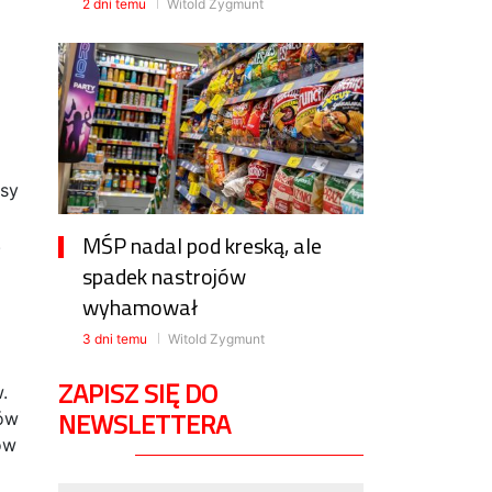
2 dni temu
Witold Zygmunt
isy
MŚP nadal pod kreską, ale
.
spadek nastrojów
wyhamował
3 dni temu
Witold Zygmunt
ZAPISZ SIĘ DO
.
NEWSLETTERA
jów
ów