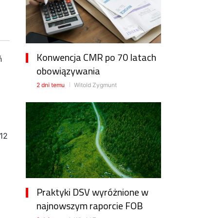
Konwencja CMR po 70 latach
ń
obowiązywania
2 dni temu
Witold Zygmunt
 12
Praktyki DSV wyróżnione w
najnowszym raporcie FOB