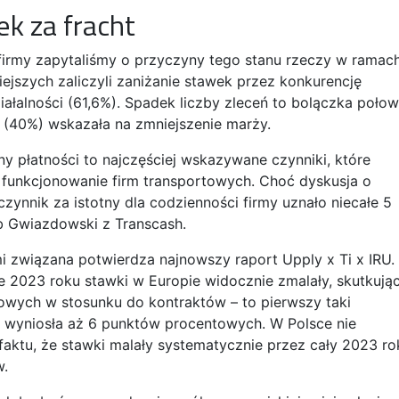
ek za fracht
 firmy zapytaliśmy o przyczyny tego stanu rzeczy w ramac
ejszych zaliczyli zaniżanie stawek przez konkurencję
ałalności (61,6%). Spadek liczby zleceń to bolączka poło
 (40%) wskazała na zmniejszenie marży.
iny płatności to najczęściej wskazywane czynniki, które
funkcjonowanie firm transportowych. Choć dyskusja o
 czynnik za istotny dla codzienności firmy uznało niecałe 5
b Gwiazdowski z Transcash.
mi związana potwierdza najnowszy raport Upply x Ti x IRU.
le 2023 roku stawki w Europie widocznie zmalały, skutkują
owych w stosunku do kontraktów – to pierwszy taki
 wyniosła aż 6 punktów procentowych. W Polsce nie
faktu, że stawki malały systematycznie przez cały 2023 ro
w.