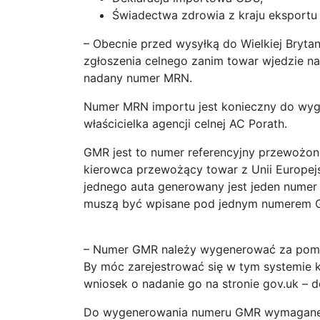
Świadectwa zdrowia z kraju eksportu
– Obecnie przed wysyłką do Wielkiej Brytani
zgłoszenia celnego zanim towar wjedzie n
nadany numer MRN.
Numer MRN importu jest konieczny do wyg
właścicielka agencji celnej AC Porath.
GMR jest to numer referencyjny przewożo
kierowca przewożący towar z Unii Europejsk
jednego auta generowany jest jeden numer
muszą być wpisane pod jednym numerem GM
– Numer GMR należy wygenerować za pomo
By móc zarejestrować się w tym systemie 
wniosek o nadanie go na stronie gov.uk – 
Do wygenerowania numeru GMR wymagane 