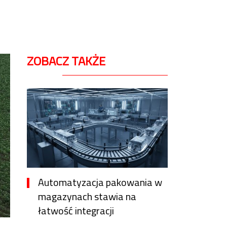
ZOBACZ TAKŻE
Automatyzacja pakowania w
magazynach stawia na
łatwość integracji
9 godzin temu
Vanessa Lopez