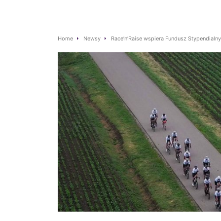
Home
Newsy
Race’n’Raise wspiera Fundusz Stypendialn