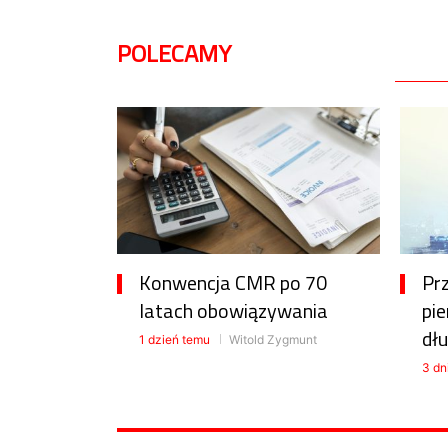
POLECAMY
Konwencja CMR po 70
Pr
latach obowiązywania
pie
dłu
1 dzień temu
Witold Zygmunt
3 dn