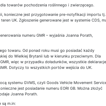
 dla towarów pochodzenia roślinnego i zwierzęcego.
i, konieczne jest przygotowanie pre-notyfikacji importu tj.
a teren UK. Zgłoszenie generowane jest w systemie CDS, m
enerowania numeru GMR – wyjaśnia Joanna Porath,
nego towaru. Od ponad roku musi go posiadać każdy
iej do Wielkiej Brytanii lub w kierunku przeciwnym. Dla
 GMR, więc w przypadku doładunków, wszystkie deklaracj
R. Dotyczy to wszystkich portów wejścia do UK.
cą systemu GVMS, czyli Goods Vehicle Movement Service
konieczne jest posiadanie numeru EORI GB. Można złożyć
dodaje Joanna Porath.
są m.in: