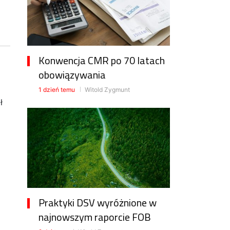
Konwencja CMR po 70 latach
obowiązywania
1 dzień temu
Witold Zygmunt
ł
Praktyki DSV wyróżnione w
najnowszym raporcie FOB