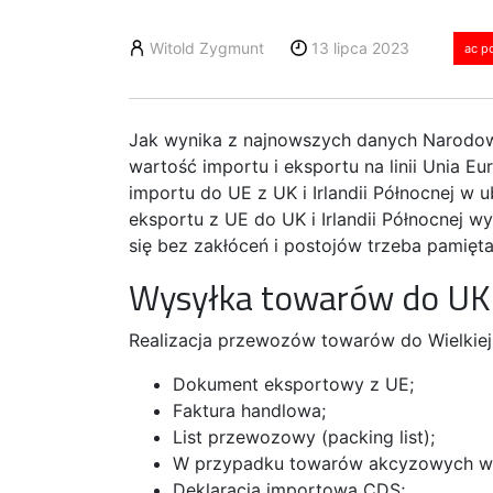
Witold Zygmunt
13 lipca 2023
ac p
Jak wynika z najnowszych danych Narodow
wartość importu i eksportu na linii Unia Eu
importu do UE z UK i Irlandii Północnej w
eksportu z UE do UK i Irlandii Północnej
się bez zakłóceń i postojów trzeba pamię
Wysyłka towarów do UK
Realizacja przewozów towarów do Wielkie
Dokument eksportowy z UE;
Faktura handlowa;
List przewozowy (packing list);
W przypadku towarów akcyzowych wy
Deklaracja importowa CDS;