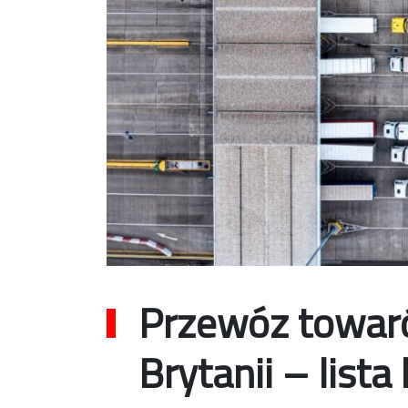
Przewóz towaró
Brytanii – list