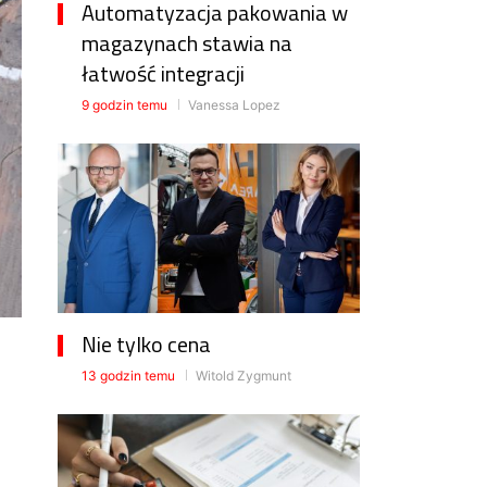
Automatyzacja pakowania w
magazynach stawia na
łatwość integracji
9 godzin temu
Vanessa Lopez
Nie tylko cena
13 godzin temu
Witold Zygmunt