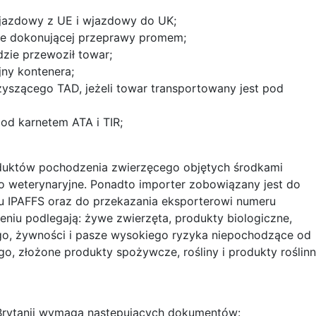
yjazdowy z UE i wjazdowy do UK;
mie dokonującej przeprawy promem;
dzie przewoził towar;
ny kontenera;
yszącego TAD, jeżeli towar transportowany jest pod
od karnetem ATA i TIR;
oduktów pochodzenia zwierzęcego objętych środkami
 weterynaryjne. Ponadto importer zobowiązany jest do
mu IPAFFS oraz do przekazania eksporterowi numeru
niu podlegają: żywe zwierzęta, produkty biologiczne,
o, żywności i pasze wysokiego ryzyka niepochodzące od
o, złożone produkty spożywcze, rośliny i produkty roślinn
 Brytanii wymaga następujących dokumentów: