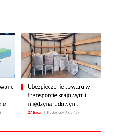
awane
Ubezpieczenie towaru w
transporcie krajowym i
zie
międzynarodowym.
i
27 lipca
Radosław Pluciński