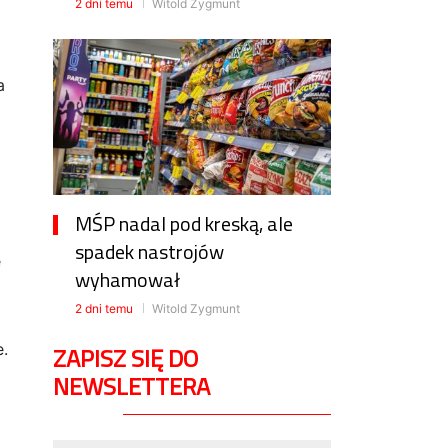
2 dni temu
Witold Zygmunt
a
MŚP nadal pod kreską, ale
spadek nastrojów
e
wyhamował
2 dni temu
Witold Zygmunt
.
ZAPISZ SIĘ DO
NEWSLETTERA