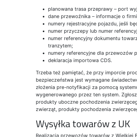
planowana trasa przeprawy – port w
dane przewoźnika – informacje o fir
numery rejestracyjne pojazdu, jeśli bę
numer przyczepy lub numer referencyj
numer referencyjny dokumentu towarz
tranzytem;
numery referencyjne dla przewozów p
deklaracja importowa CDS.
Trzeba też pamiętać, że przy imporcie pr
bezpieczeństwa jest wymagane świadectwo
złożenia pre-notyfikacji za pomocą syste
wygenerowanego przez ten system. Zgłosze
produkty uboczne pochodzenia zwierzęceg
zwierząt, produkty pochodzenia zwierzęceg
Wysyłka towarów z UK
Realizacja przewozów towarów z Wielkiej