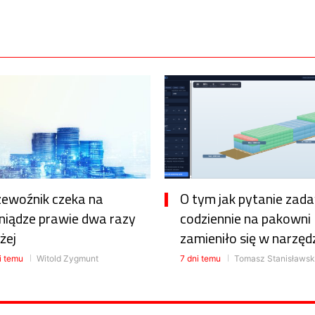
zewoźnik czeka na
O tym jak pytanie zad
niądze prawie dwa razy
codziennie na pakowni
żej
zamieniło się w narzęd
i temu
Witold Zygmunt
7 dni temu
Tomasz Stanisławsk