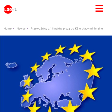
Home
Newsy
Przewoźnicy z 11 krajów piszą do KE o płacy minimalnej