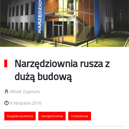
Narzędziownia rusza z
dużą budową
Witold Zygmunt
9 listopada 2016
bogdan pszenica
narzędziownia
rozbudowa