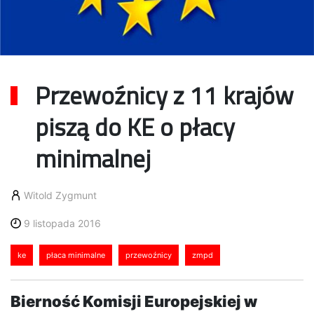
Przewoźnicy z 11 krajów
piszą do KE o płacy
minimalnej
Witold Zygmunt
9 listopada 2016
ke
płaca minimalne
przewoźnicy
zmpd
Bierność Komisji Europejskiej w