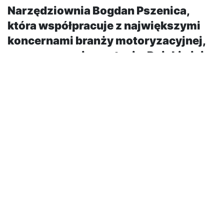
Narzędziownia Bogdan Pszenica,
która współpracuje z największymi
koncernami branży motoryzacyjnej,
rusza z nową inwestycją. Dzięki niej
powstanie hala, w której będą mogły
być produkowane formy o wadze
dochodzącej do 50 ton.
Narzędziownia Bogdan Pszenica ze Strojca zajmuje
się produkcją form, z których odlewane są detale m.in.
z aluminium czy magnezu. Z małej rodzinnej firmy,
założonej w latach 90-tych, rozrosła się do
przedsiębiorstwa zatrudniającego dzisiaj 100 osób.
– Plany budowy nowego zakładu są związane z
rozwojem firmy. Potrzebujemy miejsca, w którym