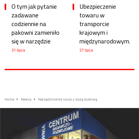
O tym jak pytanie
Ubezpieczenie
zadawane
towaru w
codziennie na
transporcie
pakowni zamieniło
krajowym i
się w narzędzie
międzynarodowym.
31 lipca
27 lipca
Home
Newsy
Narzędziownia rusza z dużą budową