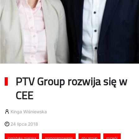
PTV Group rozwija się w
CEE
Kinga Wiśniewska
24 lipca 2018
logistyka miejska
oprogramowanie
ptv group
rozwój