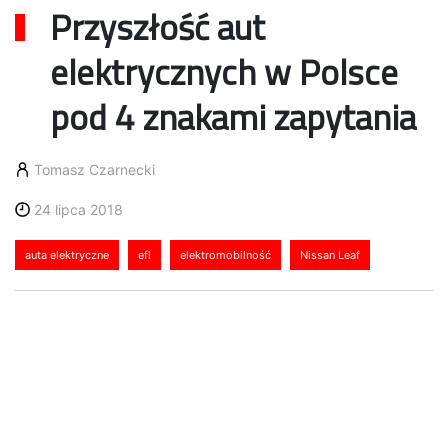
Przyszłość aut
elektrycznych w Polsce
pod 4 znakami zapytania
Tomasz Czarnecki
24 lipca 2018
auta elektryczne
efl
elektromobilność
Nissan Leaf
W Norwegii na 100 000 mieszkańców
przypada 185 stacji ładowania. W
Chinach w 2012 roku sprzedano
blisko 10 000 aut elektrycznych,
podczas gdy 5 lat później ponad 600