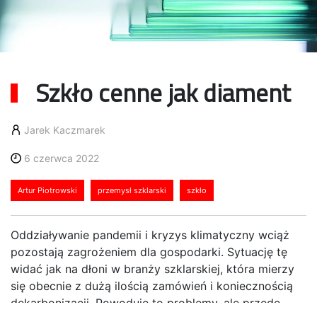
Szkło cenne jak diament
Jarek Kaczmarek
6 czerwca 2022
Artur Piotrowski
przemysł szklarski
szkło
Oddziaływanie pandemii i kryzys klimatyczny wciąż
pozostają zagrożeniem dla gospodarki. Sytuację tę
widać jak na dłoni w branży szklarskiej, która mierzy
się obecnie z dużą ilością zamówień i koniecznością
dekarbonizacji. Powoduje to problemy, ale przede