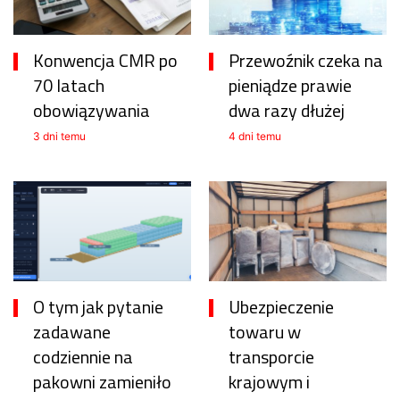
Konwencja CMR po
Przewoźnik czeka na
70 latach
pieniądze prawie
obowiązywania
dwa razy dłużej
3 dni temu
4 dni temu
O tym jak pytanie
Ubezpieczenie
zadawane
towaru w
codziennie na
transporcie
pakowni zamieniło
krajowym i