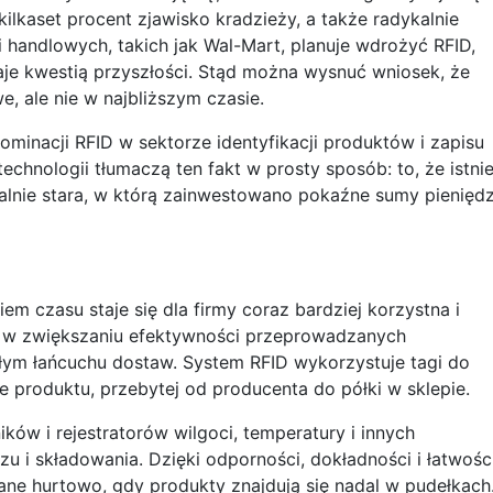
kilkaset procent zjawisko kradzieży, a także radykalnie
i handlowych, takich jak Wal-Mart, planuje wdrożyć RFID,
aje kwestią przyszłości. Stąd można wysnuć wniosek, że
 ale nie w najbliższym czasie.
ominacji RFID w sektorze identyfikacji produktów i zapisu
technologii tłumaczą ten fakt w prosty sposób: to, że istnie
alnie stara, w którą zainwestowano pokaźne sumy pieniędz
iem czasu staje się dla firmy coraz bardziej korzystna i
 w zwiększaniu efektywności przeprowadzanych
łym łańcuchu dostaw. System RFID wykorzystuje tagi do
dze produktu, przebytej od producenta do półki w sklepie.
ników i rejestratorów wilgoci, temperatury i innych
u i składowania. Dzięki odporności, dokładności i łatwośc
e hurtowo, gdy produkty znajdują się nadal w pudełkach