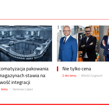
tomatyzacja pakowania
Nie tylko cena
magazynach stawia na
2 dni temu
Witold Zygmunt
wość integracji
i temu
Vanessa Lopez