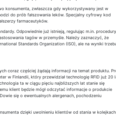
wo konsumenta, zwłaszcza gdy wykorzystywany jest w
hodzi do prób fałszowania leków. Specjalny cyfrowy kod
ałszerzy farmaceutyków.
ndardy. Odpowiednie już istnieją, regulując m.in. procedur
 zastosowania tagów w przemyśle. Należy zaznaczyć, że
ernational Standards Organization (ISO), ale na wyniki trzeb
ych coraz częściej żądają informacji na temat produktu. Pr
r w Finlandii, który przewidział technologię RFID już 20 l
hnologia ta w ciągu pięciu najbliższych lat stanie się
emu klient będzie mógł odczytać informacje o produkcie
 Dowie się o ewentualnych alergenach, pochodzeniu
menta dzięki uwolnieniu klientów od stania w kolejkach