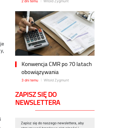
2 dni temu
Witold Zygmunt
je
y,
Konwencja CMR po 70 latach
obowiązywania
3 dni temu
Witold Zygmunt
ZAPISZ SIĘ DO
NEWSLETTERA
i
Zapisz się do naszego newslettera, aby
.