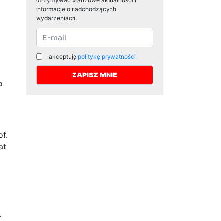
otrzymywać branżowe aktualności i
informacje o nadchodzących
wydarzeniach.
akceptuję
politykę prywatności
y
a
of.
at
.