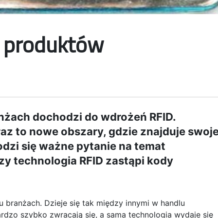
t produktów
nżach dochodzi do wdrożeń RFID.
az to nowe obszary, gdzie znajduje swoj
odzi się ważne pytanie na temat
czy technologia RFID zastąpi kody
u branżach. Dzieje się tak między innymi w handlu
ardzo szybko zwracają się, a sama technologia wydaje się