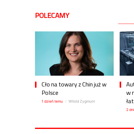
POLECAMY
Cło na towary z Chin już w
Au
Polsce
w 
łat
1 dzień temu
Witold Zygmunt
2 dn