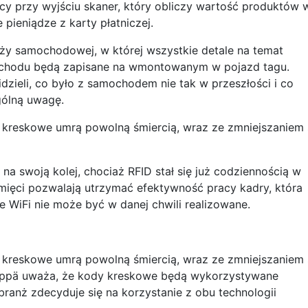
ący przy wyjściu skaner, który obliczy wartość produktów 
pieniądze z karty płatniczej.
y samochodowej, w której wszystkie detale na temat
ochodu będą zapisane na wmontowanym w pojazd tagu.
dzieli, co było z samochodem nie tak w przeszłości i co
gólną uwagę.
y kreskowe umrą powolną śmiercią, wraz ze zmniejszaniem 
a swoją kolej, chociaż RFID stał się już codziennością w
amięci pozwalają utrzymać efektywność pracy kadry, która
ie WiFi nie może być w danej chwili realizowane.
y kreskowe umrą powolną śmiercią, wraz ze zmniejszaniem 
 Seppä uważa, że kody kreskowe będą wykorzystywane
 branż zdecyduje się na korzystanie z obu technologii