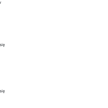
w
się
się