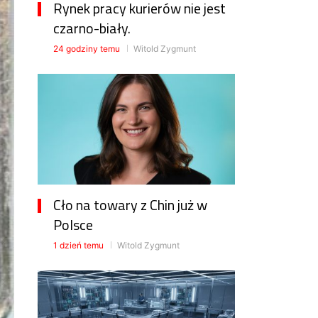
Rynek pracy kurierów nie jest
czarno-biały.
24 godziny temu
Witold Zygmunt
Cło na towary z Chin już w
Polsce
1 dzień temu
Witold Zygmunt