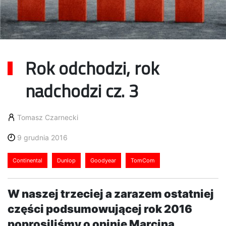
Rok odchodzi, rok
nadchodzi cz. 3
Tomasz Czarnecki
9 grudnia 2016
Continental
Dunlop
Goodyear
TomCom
W naszej trzeciej a zarazem ostatniej
części podsumowującej rok 2016
poprosiliśmy o opinię Marcina