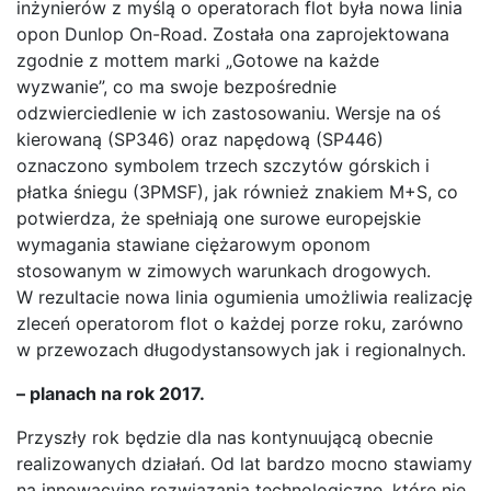
inżynierów z myślą o operatorach flot była nowa linia
opon Dunlop On-Road. Została ona zaprojektowana
zgodnie z mottem marki „Gotowe na każde
wyzwanie”, co ma swoje bezpośrednie
odzwierciedlenie w ich zastosowaniu. Wersje na oś
kierowaną (SP346) oraz napędową (SP446)
oznaczono symbolem trzech szczytów górskich i
płatka śniegu (3PMSF), jak również znakiem M+S, co
potwierdza, że spełniają one surowe europejskie
wymagania stawiane ciężarowym oponom
stosowanym w zimowych warunkach drogowych.
W rezultacie nowa linia ogumienia umożliwia realizację
zleceń operatorom flot o każdej porze roku, zarówno
w przewozach długodystansowych jak i regionalnych.
– planach na rok 2017.
Przyszły rok będzie dla nas kontynuującą obecnie
realizowanych działań. Od lat bardzo mocno stawiamy
na innowacyjne rozwiązania technologiczne, które nie