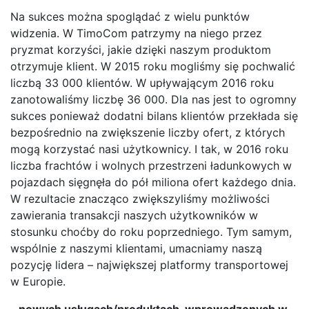
Na sukces można spoglądać z wielu punktów
widzenia. W TimoCom patrzymy na niego przez
pryzmat korzyści, jakie dzięki naszym produktom
otrzymuje klient. W 2015 roku mogliśmy się pochwalić
liczbą 33 000 klientów. W upływającym 2016 roku
zanotowaliśmy liczbę 36 000. Dla nas jest to ogromny
sukces ponieważ dodatni bilans klientów przekłada się
bezpośrednio na zwiększenie liczby ofert, z których
mogą korzystać nasi użytkownicy. I tak, w 2016 roku
liczba frachtów i wolnych przestrzeni ładunkowych w
pojazdach sięgnęła do pół miliona ofert każdego dnia.
W rezultacie znacząco zwiększyliśmy możliwości
zawierania transakcji naszych użytkowników w
stosunku choćby do roku poprzedniego. Tym samym,
wspólnie z naszymi klientami, umacniamy naszą
pozycję lidera – największej platformy transportowej
w Europie.
– nowych usługach/produktach, wprowadzonych w