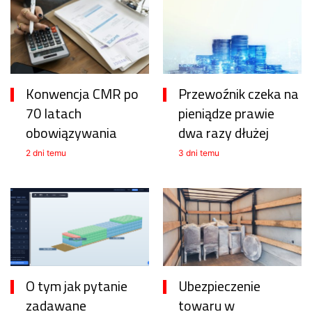
Konwencja CMR po
Przewoźnik czeka na
70 latach
pieniądze prawie
obowiązywania
dwa razy dłużej
2 dni temu
3 dni temu
O tym jak pytanie
Ubezpieczenie
zadawane
towaru w