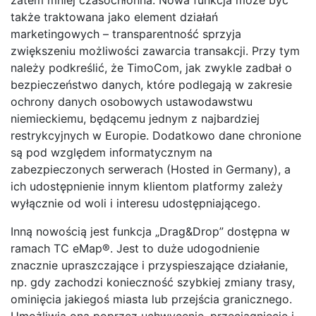
także traktowana jako element działań
marketingowych – transparentność sprzyja
zwiększeniu możliwości zawarcia transakcji. Przy tym
należy podkreślić, że TimoCom, jak zwykle zadbał o
bezpieczeństwo danych, które podlegają w zakresie
ochrony danych osobowych ustawodawstwu
niemieckiemu, będącemu jednym z najbardziej
restrykcyjnych w Europie. Dodatkowo dane chronione
są pod względem informatycznym na
zabezpieczonych serwerach (Hosted in Germany), a
ich udostępnienie innym klientom platformy zależy
wyłącznie od woli i interesu udostępniającego.
Inną nowością jest funkcja „Drag&Drop” dostępna w
ramach TC eMap®. Jest to duże udogodnienie
znacznie upraszczające i przyspieszające działanie,
np. gdy zachodzi konieczność szybkiej zmiany trasy,
ominięcia jakiegoś miasta lub przejścia granicznego.
Umożliwia ona poprzez uchwycenie, przeciągnięcie i