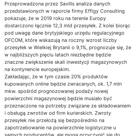
Przeprowadzona przez Savills analiza danych
przedstawionych w raporcie firmy Effigy Consulting
pokazuje, że w 2019 roku na terenie Europy
dostarczono łącznie 12,3 mld przesyłek. Z kolei biorąc
pod uwagę dane brytyjskiego urzędu regulacyjnego
OFCOM, które wskazują na roczny wzrost liczby
przesyłek w Wielkiej Brytanii o 9,1%, prognozuje się, że
w najbliższych pięciu latach niezbędne będzie
znaczne zwiększenie skali inwestycji magazynowych
na kontynencie europejskim.
Zakładając, że w tym czasie 20% produktów
kupowanych online będzie zwracanych, ok. 1,7 mln
mkw. spośród prognozowanej podaży nowej
powierzchni magazynowej będzie musiało być
przeznaczone na potrzeby związane ze składowaniem
i obsługą zwrotów od firm kurierskich. Zwroty
przesyłek nie przełożą się bezpośrednio na
zapotrzebowanie na powierzchnie logistyczne u
samych producentów, ale mogą przyczynić się do