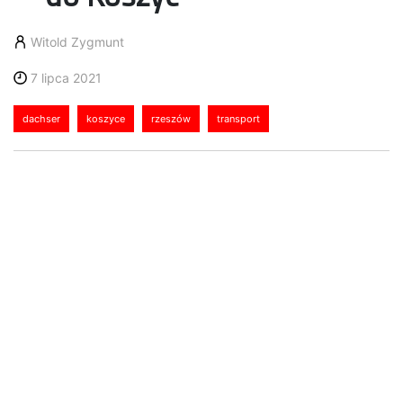
Witold Zygmunt
7 lipca 2021
dachser
koszyce
rzeszów
transport
W maju Dachser Polska uruchomił
codzienne połączenie z rzeszowskiego
oddziału do Koszyc. To pierwsza linia
drobnicowa ze stolicy województwa
podkarpackiego do centrum wschodniej
Słowacji. Dzięki niej dostawy między
regionami oddalonymi od siebie
o zaledwie 200 km w linii prostej są
możliwe już następnego dnia.