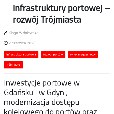
infrastruktury portowej –
rozwój Trójmiasta
Kinga Wiśniewska
2 czerwca 2020
infrastruktura portowa
rozwój portów
rynek magazynowy
trójmiasto
Inwestycje portowe w
Gdańsku i w Gdyni,
modernizacja dostępu
kolejowego do portów oraz