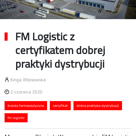
FM Logistic z
certyfikatem dobrej
praktyki dystrybucji
Kinga Wiśniewska
2 czerwca 2020
branża farmaceutyczna
certyfikat
dobra praktyka dystrybucji
fm logistic