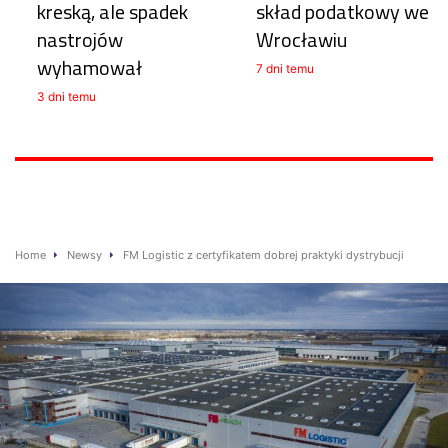
kreską, ale spadek
skład podatkowy we
nastrojów
Wrocławiu
wyhamował
7 dni temu
3 dni temu
Home
Newsy
FM Logistic z certyfikatem dobrej praktyki dystrybucji