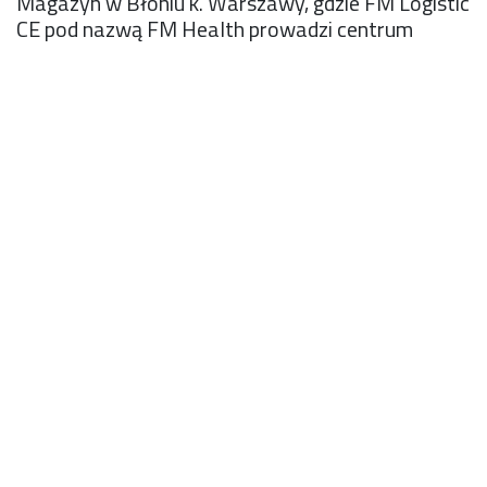
Magazyn w Błoniu k. Warszawy, gdzie FM Logistic
CE pod nazwą FM Health prowadzi centrum
dystrybucyjne dedykowane sektorowi
farmaceutycznemu, 19 maja br. został
wyróżniony przez Główny Inspektorat
Farmaceutyczny certyfikatem Zgodności z
Zasadami Dobrej Praktyki Dystrybucyjnej (DPD)
dla Dystrybutora Handlowego.
Certyfikat jest potwierdzeniem zgodności warunków
prowadzenia obrotu hurtowego z wymaganiami
dobrej praktyki dystrybucyjnej, co oznacza, że
produkty farmaceutyczne są zawsze transportowane i
przechowywane w odpowiednich warunkach,
zapobiega się zanieczyszczeniu, kradzieży lub
ingerencji w przewożone produkty; firma może
skutecznie zarządzać wycofaniami i reklamacjami, a
do sieci dystrybucji wchodzą tylko autoryzowane
produkty farmaceutyczne.