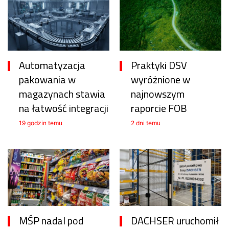
Automatyzacja
Praktyki DSV
pakowania w
wyróżnione w
magazynach stawia
najnowszym
na łatwość integracji
raporcie FOB
19 godzin temu
2 dni temu
MŚP nadal pod
DACHSER uruchomił