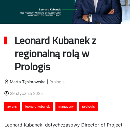
Leonard Kubanek z
regionalną rolą w
Prologis
Marta Tęsiorowska
|
Prologis
29 stycznia 2025
awans
leonard kubanek
magazyny
prologis
Leonard Kubanek, dotychczasowy Director of Project