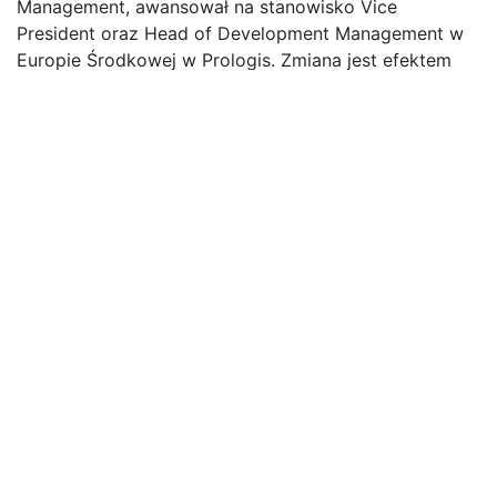
Management, awansował na stanowisko Vice
President oraz Head of Development Management w
Europie Środkowej w Prologis. Zmiana jest efektem
dynamicznego rozwoju firmy i ma na celu jeszcze
lepsze wykorzystanie potencjału światowego lidera na
rynku nieruchomości logistycznych w regionie Europy
Środkowej.
– Nowa, regionalna rola w strukturach Prologis to dla
mnie ogromny powód do satysfakcji. Cieszę się, że
będę mógł wspierać rozwój firmy zarówno w Polsce,
jak i w trzech pozostałych krajach, w których
prowadzimy nasz biznes – w Czechach, na Słowacji
oraz na Węgrzech. Objęcie nowych rynków to dla mnie
pozytywne wyzwanie i świetna okazja, aby pomagać
zespołom Prologis w poszczególnych krajach regionu
– podkreślił Leonard Kubanek, Vice President oraz
Head of Development Management na Europę
Środkową.