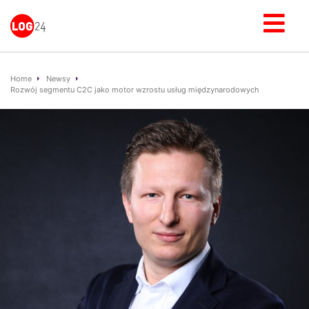
Home
Newsy
Rozwój segmentu C2C jako motor wzrostu usług międzynarodowych