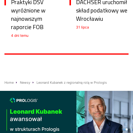
Praktyki DSV
DACHSER uruchomił
wyróżnione w
skład podatkowy we
najnowszym
Wrocławiu
raporcie FOB
31 lipca
4 dni temu
Home
Newsy
Leonard Kubanek z regionalną rolą w Prologis