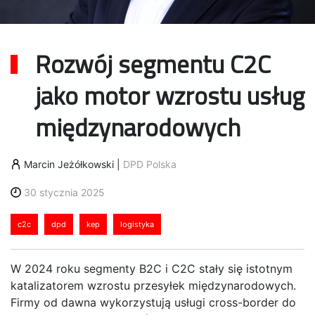
Rozwój segmentu C2C
jako motor wzrostu usług
międzynarodowych
Marcin Jeżółkowski
|
DPD Polska
30 stycznia 2025
c2c
dpd
kep
logistyka
W 2024 roku segmenty B2C i C2C stały się istotnym
katalizatorem wzrostu przesyłek międzynarodowych.
Firmy od dawna wykorzystują usługi cross-border do