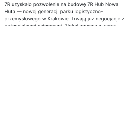
7R uzyskało pozwolenie na budowę 7R Hub Nowa
Huta — nowej generacji parku logistyczno-
przemysłowego w Krakowie. Trwają już negocjacje z
potencjalnymi najemcami. Zlokalizowany w sercu
Nowej Huty, w pobliżu drogi krajowej 79 oraz
planowanego węzła drogi ekspresowej S7, park
oferuje doskonałą komunikację i dostęp do centrum
Krakowa. Jego położenie oraz bliskość
wykwalifikowanej kadry sprawiają, że 7R Hub Nowa
Huta jest atrakcyjnym wyborem dla firm
technologicznych, produkcyjnych oraz operatorów
logistycznych. Obecnie finalizujemy negocjacje z
firmami lekkiej produkcji i usługowymi.
7R Hub Nowa Huta to największy projekt w portfelu
7R. Jego integralnymi elementami są inteligentne
systemy zarządzania budynkiem, infrastruktura
przygotowana pod automatyzację oraz udogodnienia
dla operatorów logistycznych. Przejrzysty podział