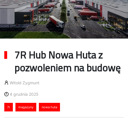
7R Hub Nowa Huta z
pozwoleniem na budowę
Witold Zygmunt
4 grudnia 2025
7r
magazyny
nowa huta