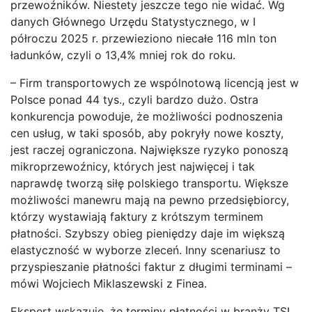
przewoźników. Niestety jeszcze tego nie widać. Wg
danych Głównego Urzędu Statystycznego, w I
półroczu 2025 r. przewieziono niecałe 116 mln ton
ładunków, czyli o 13,4% mniej rok do roku.
– Firm transportowych ze wspólnotową licencją jest w
Polsce ponad 44 tys., czyli bardzo dużo. Ostra
konkurencja powoduje, że możliwości podnoszenia
cen usług, w taki sposób, aby pokryły nowe koszty,
jest raczej ograniczona. Największe ryzyko ponoszą
mikroprzewoźnicy, których jest najwięcej i tak
naprawdę tworzą siłę polskiego transportu. Większe
możliwości manewru mają na pewno przedsiębiorcy,
którzy wystawiają faktury z krótszym terminem
płatności. Szybszy obieg pieniędzy daje im większą
elastyczność w wyborze zleceń. Inny scenariusz to
przyspieszanie płatności faktur z długimi terminami –
mówi Wojciech Miklaszewski z Finea.
Ekspert wskazuje, że terminy płatności w branży TSL