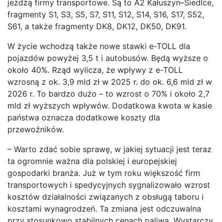
jeżdżą firmy transportowe. Są to A2 Kałuszyn–Siedlce,
fragmenty S1, S3, S5, S7, S11, S12, S14, S16, S17, S52,
S61, a także fragmenty DK8, DK12, DK50, DK91.
W życie wchodzą także nowe stawki e-TOLL dla
pojazdów powyżej 3,5 t i autobusów. Będą wyższe o
około 40%. Rząd wylicza, że wpływy z e-TOLL
wzrosną z ok. 3,9 mld zł w 2025 r. do ok. 6,6 mld zł w
2026 r. To bardzo dużo – to wzrost o 70% i około 2,7
mld zł wyższych wpływów. Dodatkowa kwota w kasie
państwa oznacza dodatkowe koszty dla
przewoźników.
– Warto zdać sobie sprawę, w jakiej sytuacji jest teraz
ta ogromnie ważna dla polskiej i europejskiej
gospodarki branża. Już w tym roku większość firm
transportowych i spedycyjnych sygnalizowało wzrost
kosztów działalności związanych z obsługą taboru i
kosztami wynagrodzeń. Ta zmiana jest odczuwalna
przy stosunkowo stabilnych cenach paliwa. Wystarczy