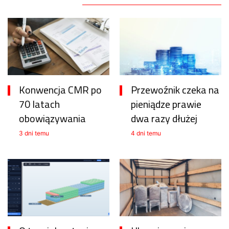
Konwencja CMR po
Przewoźnik czeka na
70 latach
pieniądze prawie
obowiązywania
dwa razy dłużej
3 dni temu
4 dni temu