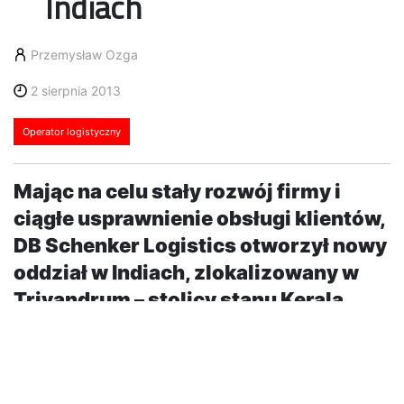
Indiach
Przemysław Ozga
2 sierpnia 2013
Operator logistyczny
Mając na celu stały rozwój firmy i
ciągłe usprawnienie obsługi klientów,
DB Schenker Logistics otworzył nowy
oddział w Indiach, zlokalizowany w
Trivandrum – stolicy stanu Kerala.
Jest to już 37. lokalizacja operatora logistycznego w
Indiach. Wybór padł na Trivandrum, ponieważ miasto
ma strategiczne znaczenie, ze względu na swoje