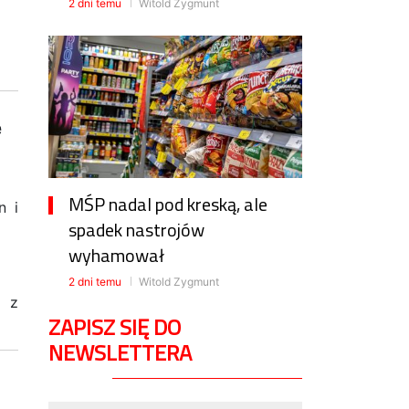
2 dni temu
Witold Zygmunt
ę
MŚP nadal pod kreską, ale
n i
spadek nastrojów
wyhamował
2 dni temu
Witold Zygmunt
e z
ZAPISZ SIĘ DO
NEWSLETTERA