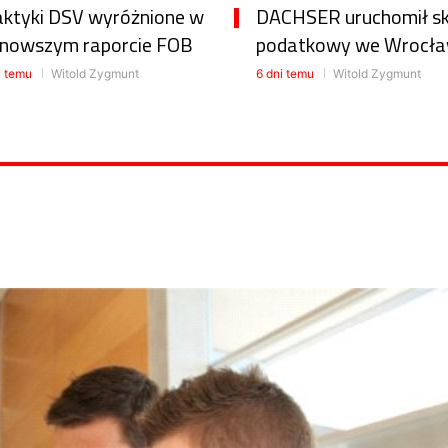
aktyki DSV wyróżnione w
DACHSER uruchomił s
jnowszym raporcie FOB
podatkowy we Wrocła
i temu
Witold Zygmunt
6 dni temu
Witold Zygmunt