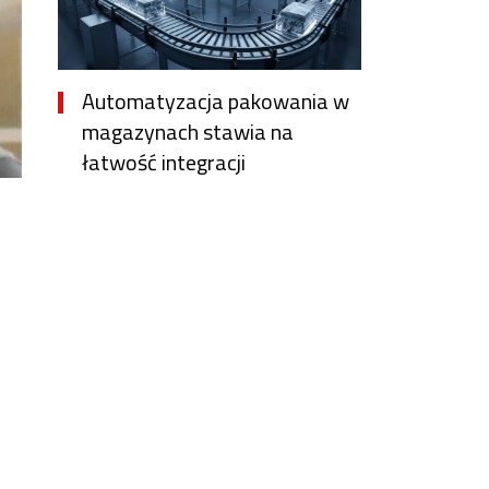
Automatyzacja pakowania w
magazynach stawia na
łatwość integracji
9 godzin temu
Vanessa Lopez
Nie tylko cena
12 godzin temu
Witold Zygmunt