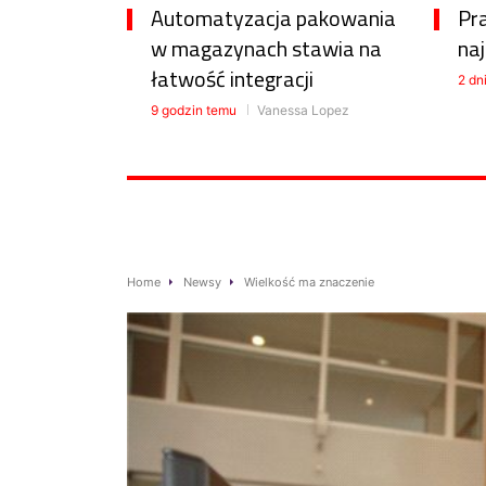
Automatyzacja pakowania
Pr
w magazynach stawia na
na
łatwość integracji
2 dn
9 godzin temu
Vanessa Lopez
Home
Newsy
Wielkość ma znaczenie