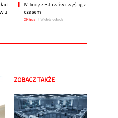
kład
Miliony zestawów i wyścig z
wiu
czasem
29 lipca
Wioleta Łoboda
ZOBACZ TAKŻE