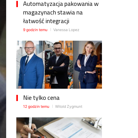
Automatyzacja pakowania w
magazynach stawia na
łatwość integracji
9 godzin temu
Vanessa Lopez
Nie tylko cena
12 godzin temu
Witold Zygmunt