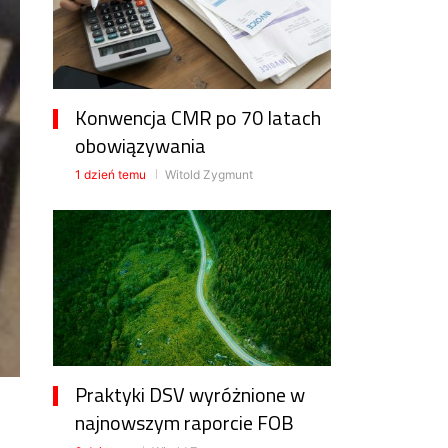
Konwencja CMR po 70 latach
obowiązywania
1 dzień temu
Witold Zygmunt
Praktyki DSV wyróżnione w
najnowszym raporcie FOB