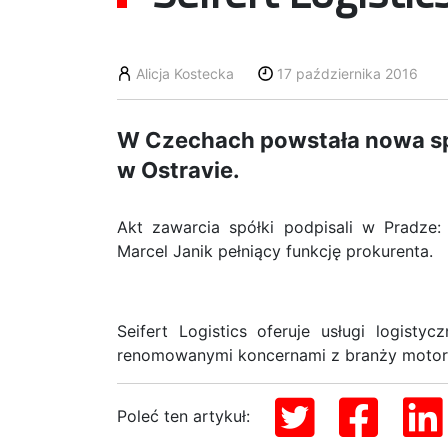
Alicja Kostecka
17 października 2016
W Czechach powstała nowa spół
w Ostravie.
Akt zawarcia spółki podpisali w Pradze
Marcel Janik pełniący funkcję prokurenta.
Seifert Logistics oferuje usługi logisty
renomowanymi koncernami z branży motoryz
Poleć ten artykuł: