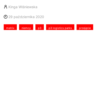
Kinga Wiśniewska
29 października 2020
matrix
niemcy
p3
p3 logistics parks
przejęcie
P3 Logistic Parks, długoterminowy inwestor,
deweloper i zarządca nieruchomości
magazynowych w Europie, należący do
państwowego singapurskiego funduszu
majątkowego GIC, podpisał umowę nabycia
niemieckiego portfolio obiektów logistycznych dla
handlu detalicznego („Matrix”).
Portfolio Matrix obejmuje ponad 650 000 mkw.
powierzchni i składa się z 33 obiektów położonych w
najlepszych lokalizacjach miejskich w głównych
miastach Niemiec m.in. w Berlinie, Dortmundzie,