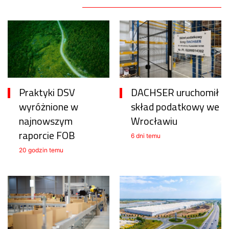
Praktyki DSV
DACHSER uruchomił
wyróżnione w
skład podatkowy we
najnowszym
Wrocławiu
raporcie FOB
6 dni temu
20 godzin temu