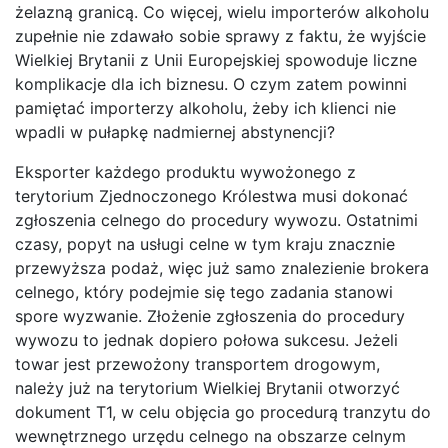
żelazną granicą. Co więcej, wielu importerów alkoholu
zupełnie nie zdawało sobie sprawy z faktu, że wyjście
Wielkiej Brytanii z Unii Europejskiej spowoduje liczne
komplikacje dla ich biznesu. O czym zatem powinni
pamiętać importerzy alkoholu, żeby ich klienci nie
wpadli w pułapkę nadmiernej abstynencji?
Eksporter każdego produktu wywożonego z
terytorium Zjednoczonego Królestwa musi dokonać
zgłoszenia celnego do procedury wywozu. Ostatnimi
czasy, popyt na usługi celne w tym kraju znacznie
przewyższa podaż, więc już samo znalezienie brokera
celnego, który podejmie się tego zadania stanowi
spore wyzwanie. Złożenie zgłoszenia do procedury
wywozu to jednak dopiero połowa sukcesu. Jeżeli
towar jest przewożony transportem drogowym,
należy już na terytorium Wielkiej Brytanii otworzyć
dokument T1, w celu objęcia go procedurą tranzytu do
wewnętrznego urzędu celnego na obszarze celnym