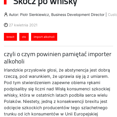
Skocz po whisky
Autor: Piotr Sienkiewicz, Business Development Director
|
Cust
27 kwietnia 2021
brexit
cło
import alkoholi
czyli o czym powinien pamiętać importer
alkoholi
Irlandzkie przysłowie głosi, że abstynencja jest dobrą
rzeczą, pod warunkiem, że uprawia się ją z umiarem.
Pod tym stwierdzeniem zapewne obiema rękami
podpisaliby się liczni nad Wisłą konsumenci szkockiej
whisky, która w ostatnich latach podbiła serca wielu
Polaków. Niestety, jedną z konsekwencji brexitu jest
odcięcie szkockich producentów tego szlachetnego
trunku od ich konsumentów w Unii Europejskiej