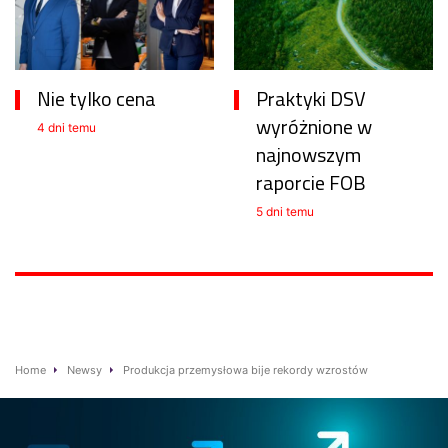
Nie tylko cena
Praktyki DSV
wyróżnione w
4 dni temu
najnowszym
raporcie FOB
5 dni temu
Home
Newsy
Produkcja przemysłowa bije rekordy wzrostów