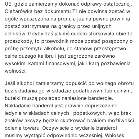
UE, gdzie zamierzamy dokonać odprawy ostatecznej.
Ciężarówka bez dokumentu T1 nie powinna zostać w
ogóle wpuszczona na prom, a już na pewno powinna
zostać zatrzymana na granicy przez unijnych
celników. Gdyby zaś jakimś cudem sforsowała obie te
przeszkody, to przewoźnik może zostać posądzony o
próbę przemytu alkoholu, co stanowi przestępstwo
celne dużego kalibru i jest zagrożone zarówno
wysokimi karami finansowymi, jak i karą pozbawienia
wolności.
Jeśli alkohol zamierzamy dopuścić do wolnego obrotu
bez składania go w składzie podatkowym lub celnym,
butelki muszą posiadać naniesione banderole.
Nakładanie banderol jest prawnie dopuszczalne
jedynie w składach celnych i podatkowych, więc brak
znaków akcyzy będzie skutkować brakiem możliwości
oclenia towaru. Oczywiście o wydanie banderol
musimy wystąpić odpowiednio wcześniej. Wniosek