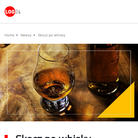
Home
Newsy
Skocz po whisky