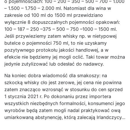
o pojemnościach: 100 – 200 – 350 – 500 – 700 – 1.000
– 1.500 – 1.750 – 2.000 ml. Natomiast dla wina w
zakresie od 100 ml do 1500 ml przewidziano
wyłącznie 8 dopuszczalnych pojemności opakowań:
100 – 187 – 250 –375 – 500 – 750 –1000 – 1500 ml.
Jeśli przywieziemy zatem whisky np. w nietypowej
butelce o pojemności 750 ml, to nie uzyskamy
pozytywnego protokołu jakości handlowej, a w
efekcie nie będziemy jej mogli oclić. Taki towar można
jedynie zutylizować lub odesłać do nadawcy.
Na koniec dobra wiadomość dla smakoszy: na
szkocką whisky cło jest zerowe, jej cena nie powinna
zatem znacząco wzrosnąć w stosunku do cen sprzed
1 stycznia 2021 r. Po dokonaniu przez importera
wszystkich niezbędnych formalności, konsumenci jego
wyrobów będą zatem mogli nadal praktykować ową
umiarkowaną abstynencję, którą zalecają Irlandczycy…