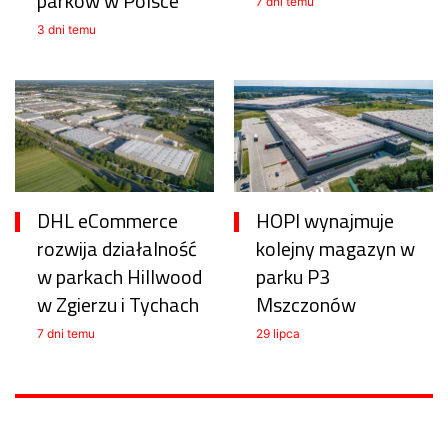
parków w Polsce
7 dni temu
3 dni temu
DHL eCommerce
HOPI wynajmuje
rozwija działalność
kolejny magazyn w
w parkach Hillwood
parku P3
w Zgierzu i Tychach
Mszczonów
7 dni temu
29 lipca