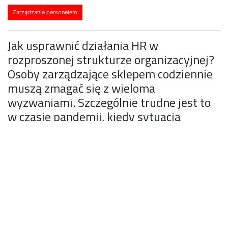
Zarządzanie personelem
Jak usprawnić działania HR w
rozproszonej strukturze organizacyjnej?
Osoby zarządzające sklepem codziennie
muszą zmagać się z wieloma
wyzwaniami. Szczególnie trudne jest to
w czasie pandemii, kiedy sytuacja
wymaga natychmiastowego reagowania
na stale zmieniające się zasady
bezpieczeństwa. Jakie to wyzwania i jak
się z nimi zmierzyć? Odpowiedzi
znajdziecie w artykule. Zapraszamy do
lektury.
Wyzwania, z jakimi muszą zmierzyć się kierownicy