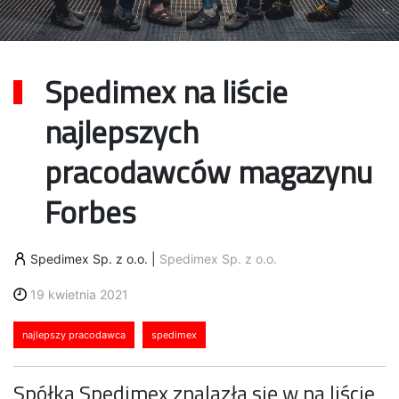
Spedimex na liście
najlepszych
pracodawców magazynu
Forbes
Spedimex Sp. z o.o.
|
Spedimex Sp. z o.o.
19 kwietnia 2021
najlepszy pracodawca
spedimex
Spółka Spedimex znalazła się w na liście