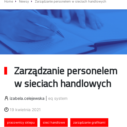
Home
Newsy
Zarządzanie personelem w sieciach handlowych
Zarządzanie personelem
w sieciach handlowych
izabela.celejewska
|
eq system
19 kwietnia 2021
pracownicy sklepu
sieci handlowe
zarządzanie grafikami