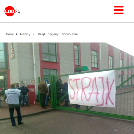
Home
Newsy
Strajk, nagany i zwolnienia