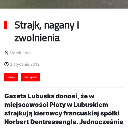
Strajk, nagany i
zwolnienia
Marek Loos
3 stycznia 2012
strajk
transport
Gazeta Lubuska donosi, że w
miejscowości Płoty w Lubuskiem
strajkują kierowcy francuskiej spółki
Norbert Dentressangle. Jednocześnie