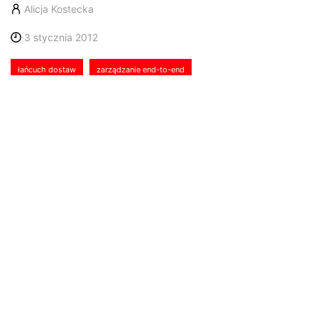
Alicja Kostecka
3 stycznia 2012
łańcuch dostaw
zarządzanie end-to-end
Z Roddy Martinem, seniorem
wiceprezydentem Global Supply
Chain Competitive, Capabilities
International rozmawia Alicja
Kostecka
Dlaczego we współczesnym świecie