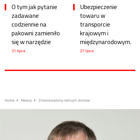
O tym jak pytanie
Ubezpieczenie
zadawane
towaru w
codziennie na
transporcie
pakowni zamieniło
krajowym i
się w narzędzie
międzynarodowym.
31 lipca
27 lipca
Home
Newsy
Zrównoważony łańcuch dostaw