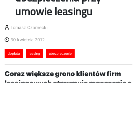
umowie leasingu
Tomasz Czarnecki
30 kwietnia 2012
dopłata
leasing
ubezpieczenie
Coraz większe grono klientów firm
leasingowych otrzymuje roszczenia o
dopłatę podatku VAT z tytułu podatku
od kosztów ubezpieczenia
przedmiotów leasingu. Dzieje się tak,
gdyż organy podatkowe stwierdziły,
że usługa ubezpieczeniowa, będąca