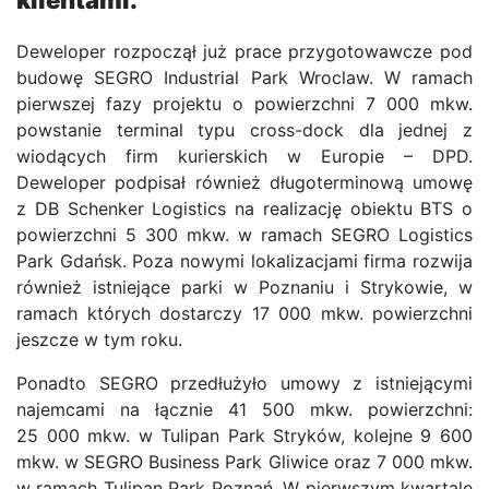
klientami.
Deweloper rozpoczął już prace przygotowawcze pod
budowę SEGRO Industrial Park Wroclaw. W ramach
pierwszej fazy projektu o powierzchni 7 000 mkw.
powstanie terminal typu cross-dock dla jednej z
wiodących firm kurierskich w Europie – DPD.
Deweloper podpisał również długoterminową umowę
z DB Schenker Logistics na realizację obiektu BTS o
powierzchni 5 300 mkw. w ramach SEGRO Logistics
Park Gdańsk. Poza nowymi lokalizacjami firma rozwija
również istniejące parki w Poznaniu i Strykowie, w
ramach których dostarczy 17 000 mkw. powierzchni
jeszcze w tym roku.
Ponadto SEGRO przedłużyło umowy z istniejącymi
najemcami na łącznie 41 500 mkw. powierzchni:
25 000 mkw. w Tulipan Park Stryków, kolejne 9 600
mkw. w SEGRO Business Park Gliwice oraz 7 000 mkw.
w ramach Tulipan Park Poznań. W pierwszym kwartale