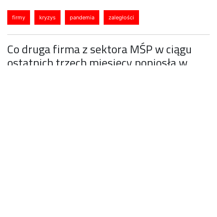
firmy
kryzys
pandemia
zaległości
Co druga firma z sektora MŚP w ciągu
ostatnich trzech miesięcy poniosła w
związku z pandemią dodatkowe koszty.
Ale te wydatki to nie jedyne zmartwienie
firm. Ponad połowa firm posiada
zobowiązania finansowe w formie
umowy kredytowej lub leasingowej. Co
czwarta sygnalizuje problemy ze spłatą
rat – wynika z ósmej edycji badania
Krajowego Rejestru Długów
„KoronaBilans MŚP”.
Co druga firma z sektora MŚP (59,1%) w ciągu
ostatnich trzech miesięcy poniosła w związku z