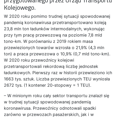
przygotowanego przez Urząd Transportu
Kolejowego.
W 2020 roku pomimo trudnej sytuacji spowodowanej
pandemią koronawirusa przetransportowano koleją
23,8 mln ton ładunków intermodalnych, wykonując
przy tym pracę przewozową na poziomie 7,8 mld
tono-km. W porównaniu z 2019 rokiem masa
przewiezionych towarów wzrosła o 21,9% (4,3 mln
ton) a praca przewozowa o 10,9% (0,7 mld tono-km).
W 2020 roku przewoźnicy kolejowi
przetransportowali rekordową liczbę jednostek
ładunkowych. Pierwszy raz w historii przewieziono ich
1663 tys. sztuk. Liczba przewiezionych TEU wyniosła
2672 tys. (1 kontener 20-stopowy = 1 TEU).
– W minionym roku cały sektor transportu znalazł się
w trudnej sytuacji spowodowanej pandemią
koronawirusa. Przewoźnicy odnotowali spadki
zarówno w przewozach pasażerskich, jak i w