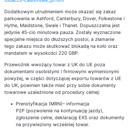
tobacco-cash/index_pl.htm
Dodatkowym utrudnieniem może okazać się zakaz
parkowania w Ashford, Canterbury, Dover, Folkestone i
Hythe, Maidstone, Swale i Thanet. Dopuszczalna jest
jedynie 45-cio minutowa pauza. Zostały wyznaczone
specjalne miejsca do dłuższych postoi, a złamanie
tego zakazu może skutkować blokadą na koło oraz
mandatem w wysokości 220 GBP.
Przewoźnik wwożący towar z UK do UE poza
dokumentami osobistymi i firmowymi wymienionymi
powyżej, w części dotyczącej exportu towarów z UE
do UK, powinien także mieć przy sobie dokumenty
towarowe uzależnione od procedury celnej:
Prenotyfikacja (MRN)– informacja
P2P (pozwolenie na kontynuację jazdy),
zgłoszenie celne, deklarację EXS oraz dokumenty
na przywieziony wcześniej towar.