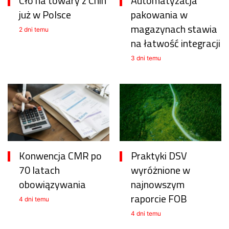
Cło na towary z Chin
Automatyzacja
już w Polsce
pakowania w
magazynach stawia
2 dni temu
na łatwość integracji
3 dni temu
Konwencja CMR po
Praktyki DSV
70 latach
wyróżnione w
obowiązywania
najnowszym
raporcie FOB
4 dni temu
4 dni temu