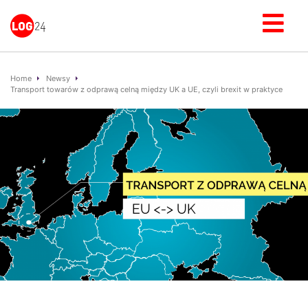
Home
Newsy
Transport towarów z odprawą celną między UK a UE, czyli brexit w praktyce