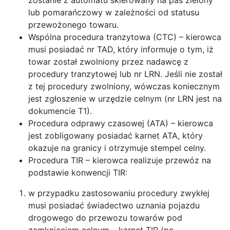
zostanie z automatu skierowany na pas zielony
lub pomarańczowy w zależności od statusu
przewożonego towaru.
Wspólna procedura tranzytowa (CTC) – kierowca
musi posiadać nr TAD, który informuje o tym, iż
towar został zwolniony przez nadawcę z
procedury tranzytowej lub nr LRN. Jeśli nie został
z tej procedury zwolniony, wówczas koniecznym
jest zgłoszenie w urzędzie celnym (nr LRN jest na
dokumencie T1).
Procedura odprawy czasowej (ATA) – kierowca
jest zobligowany posiadać karnet ATA, który
okazuje na granicy i otrzymuje stempel celny.
Procedura TIR – kierowca realizuje przewóz na
podstawie konwencji TIR:
w przypadku zastosowaniu procedury zwykłej
musi posiadać świadectwo uznania pojazdu
drogowego do przewozu towarów pod