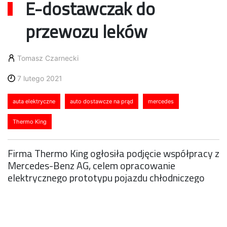
E-dostawczak do
przewozu leków
Tomasz Czarnecki
7 lutego 2021
auta elektryczne
auto dostawcze na prąd
mercedes
Thermo King
Firma Thermo King ogłosiła podjęcie współpracy z
Mercedes-Benz AG, celem opracowanie
elektrycznego prototypu pojazdu chłodniczego
Mercedes-Benz eSprinter, Auto ma być
przeznaczone do dostaw docelowych produktów
farmaceutycznych i leków na terenach miejskich z
zerową lokalną emisją spalin.