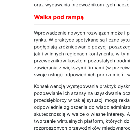
oraz wydawania przewoźnikom tych naczep
Walka pod rampą
Wprowadzenie nowych rozwiązań może i p
rynku. W praktyce spotykane są liczne sytu
pogłębiają zróżnicowanie pozycji poszcze
jak i w innych regionach kontynentu, w ty
przewoźników kosztem pozostałych podmio
zawierania z większymi firmami (w przeciw
swoje usługi) odpowiednich porozumień i 
Konsekwencją występowania praktyk dyskry
pozbawianie ich szansy na uzyskiwanie oc
przedsiębiorcy w takiej sytuacji mogą rek
odpowiednie zgłoszenia do władz administr
skutecznością w walce o własne interesy. 
tworzenie wirtualnych platform, których dz
rozproszonych przewoźników międzynarod