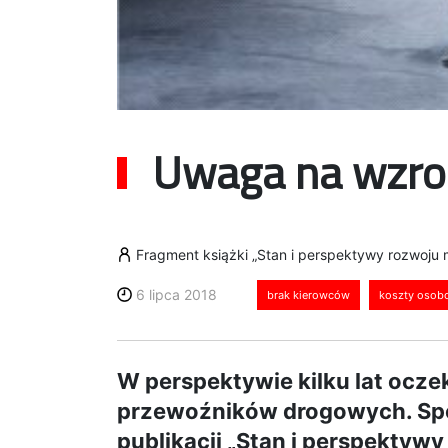
Uwaga na wzro
Fragment książki „Stan i perspektywy rozwoju
6 lipca 2018
brak kierowców
koszty osobo
W perspektywie kilku lat ocz
przewoźników drogowych. Spo
publikacji „Stan i perspekty