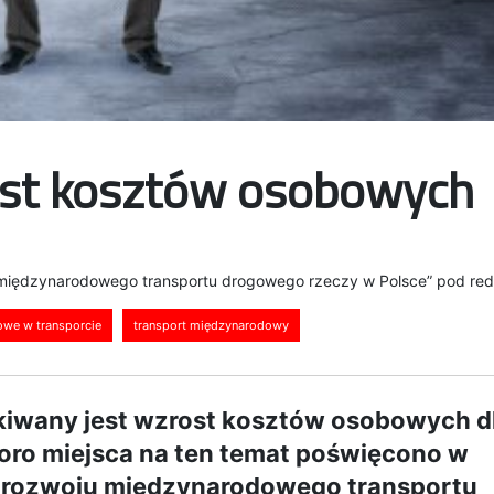
st kosztów osobowych
 międzynarodowego transportu drogowego rzeczy w Polsce” pod reda
we w transporcie
transport międzynarodowy
ekiwany jest wzrost kosztów osobowych d
ro miejsca na ten temat poświęcono w
wy rozwoju międzynarodowego transportu