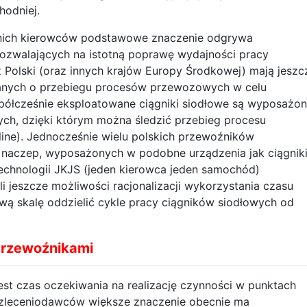
hodniej.
dnich kierowców podstawowe znaczenie odgrywa
ozwalających na istotną poprawę wydajności pracy
Polski (oraz innych krajów Europy Środkowej) mają jeszc
anych o przebiegu procesów przewozowych w celu
spółcześnie eksploatowane ciągniki siodłowe są wyposażo
nych, dzięki którym można śledzić przebieg procesu
ne). Jednocześnie wielu polskich przewoźników
naczep, wyposażonych w podobne urządzenia jak ciągnik
chnologii JKJS (jeden kierowca jeden samochód)
li jeszcze możliwości racjonalizacji wykorzystania czasu
ową skalę oddzielić cykle pracy ciągników siodłowych od
przewoźnikami
t czas oczekiwania na realizację czynności w punktach
a zleceniodawców większe znaczenie obecnie ma