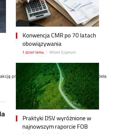
Konwencja CMR po 70 latach
obowiązywania
1 dzień temu
Witold Zygmunt
kcją prof. Wojciecha Paprockiego i Zdzisława Kordela
la
Praktyki DSV wyróżnione w
najnowszym raporcie FOB