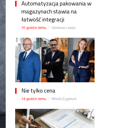
Automatyzacja pakowania w
magazynach stawia na
łatwość integracji
10 godzin temu
Vanessa Lopez
Nie tylko cena
14 godzin temu
Witold Zygmunt