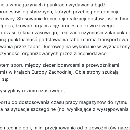
rsonelu w magazynach i punktach wydawania bądź
procesów logistycznych, których przebieg determinuje
rowcy. Stosowanie koncepcji realizacji dostaw just in time
odporządkować organizację procesu przewozowego
 czasu (okna czasowego) realizacji czynności załadunku i
ną punktualność podstawiania taboru firma transportowa
iwania przez tabor i kierowcę na wykonanie w wyznaczon
czynności organizowanych przez zleceniodawcę.
miotem sporu między zleceniodawcami a przewoźnikami
i) w krajach Europy Zachodniej. Obie strony szukają
 są:
yscypliny reżimu czasowego,
portu do dostosowania czasu pracy magazynów do rytmu
a na sytuacje szczególne (np. wynikające z występowania
h technologii, m.in. przejmowania od przewoźników nacz