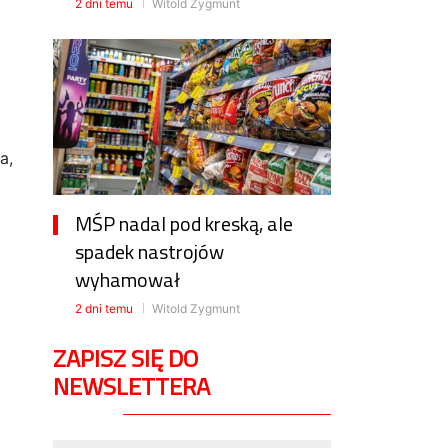
2 dni temu
Witold Zygmunt
o
a,
MŚP nadal pod kreską, ale
spadek nastrojów
wyhamował
2 dni temu
Witold Zygmunt
ZAPISZ SIĘ DO
NEWSLETTERA