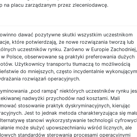
 na placu zarządzanym przez zleceniodawcę.
owinno dawać pozytywne skutki wszystkim uczestnikom
acje, które potwierdzają, że nowe rozwiązania tworzą lub
gólnych uczestników rynku. Zarówno w Europie Zachodniej,
m w Polsce, obserwowane są praktyki preferowania dużych
tów. Użytkownicy transportu tłumaczą to możliwością
ieństwie do mniejszych, często incydentalnie wykonującym
wdrażania rozwiązań operacyjnych.
minowania „pod rampą” niektórych uczestników rynku jes
zekiwanej nadwyżki przychodów nad kosztami. Mali
lamować stosowanie praktyk dyskryminacyjnych, kierując
acyjnych. Jest to jednak metoda charakteryzująca się mał
Alternatywę stanowi wykorzystywanie technologii cyfrowyc
iałanie może służyć upowszechnianiu wśród licznych, ale
owych standardów sterowania procesami operacyjnymi