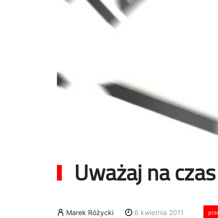
Uważaj na czas
Marek Różycki
6 kwietnia 2011
prz