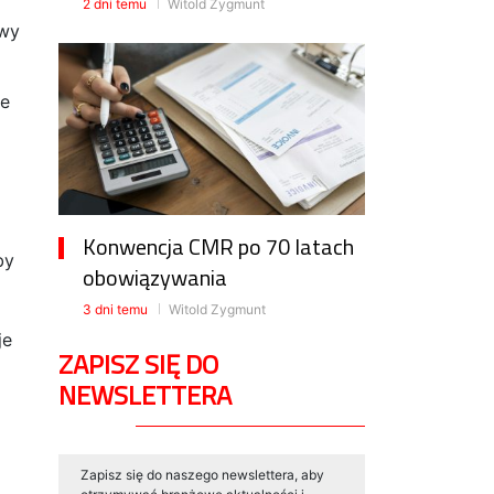
2 dni temu
Witold Zygmunt
owy
re
Konwencja CMR po 70 latach
by
obowiązywania
3 dni temu
Witold Zygmunt
je
ZAPISZ SIĘ DO
NEWSLETTERA
Zapisz się do naszego newslettera, aby