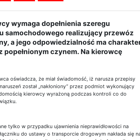
owcy wymaga dopełnienia szeregu
u samochodowego realizujący przewóz
y, a jego odpowiedzialność ma charakte
a z popełnionym czynem. Na kierowcę
wca oświadcza, że miał świadomość, iż narusza przepisy
 naruszeń został „nakłoniony” przez podmiot wykonujący
domością kierowcy wyrażoną podczas kontroli co do
wiązku.
e tylko w przypadku ujawnienia nieprawidłowości na
łączniku do ustawy o transporcie drogowym nakłada się n