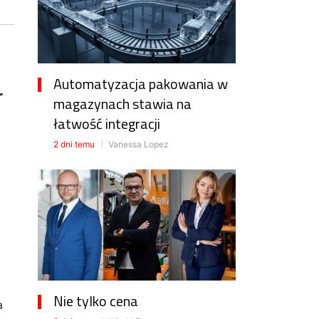
Automatyzacja pakowania w
r
magazynach stawia na
łatwość integracji
2 dni temu
Vanessa Lopez
Nie tylko cena
a