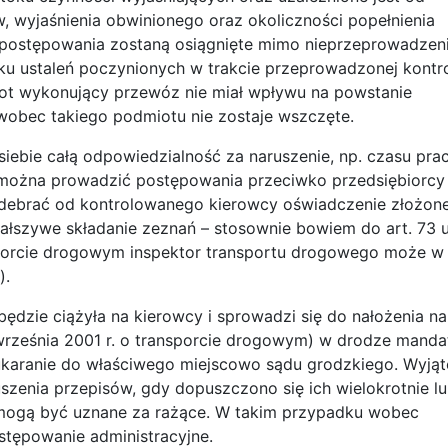
, wyjaśnienia obwinionego oraz okoliczności popełnienia
e postępowania zostaną osiągnięte mimo nieprzeprowadzen
niku ustaleń poczynionych w trakcie przeprowadzonej kontro
miot wykonujący przewóz nie miał wpływu na powstanie
wobec takiego podmiotu nie zostaje wszczęte.
ebie całą odpowiedzialność za naruszenie, np. czasu prac
 można prowadzić postępowania przeciwko przedsiębiorcy
 odebrać od kontrolowanego kierowcy oświadczenie złożon
ałszywe składanie zeznań – stosownie bowiem do art. 73 u
nsporcie drogowym inspektor transportu drogowego może w
).
ędzie ciążyła na kierowcy i sprowadzi się do nałożenia na
 września 2001 r. o transporcie drogowym) w drodze manda
ukaranie do właściwego miejscowo sądu grodzkiego. Wyjąt
zenia przepisów, gdy dopuszczono się ich wielokrotnie l
e mogą być uznane za rażące. W takim przypadku wobec
stępowanie administracyjne.