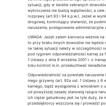
sytuacji, gdy w świetle zebranych dowodów
wykroczenia nie budzą wątpliwości, a cel
rozprawy (art.93 i 94 k.p.w.). Jeżeli w wy
drogowej, kontrolujący stwierdzi, że pod
naruszenia, postępowanie administracyjne 
UWAGA: Jeżeli zatem kierowca weźmie na si
to przy braku innych dowodów nie będzie
(w takiej sytuacji należy w szczególności
pod rygorem odpowiedzialności karnej za f
1 Ustawy z dnia 6 września 2001 r. o tra
toku kontroli m.in. przesłuchiwać świadków
Odpowiedzialność za powstałe naruszenie b
niego grzywny (art. 92a ust. 1 Ustawy z 6
karnego, bądź wystąpienia z wnioskiem o 
od powyższej zasady stanowią rażące narus
ich ciężar gatunkowy jest na tyle duży, ż
przedsiębiorcy wszczyna się i prowadzi po