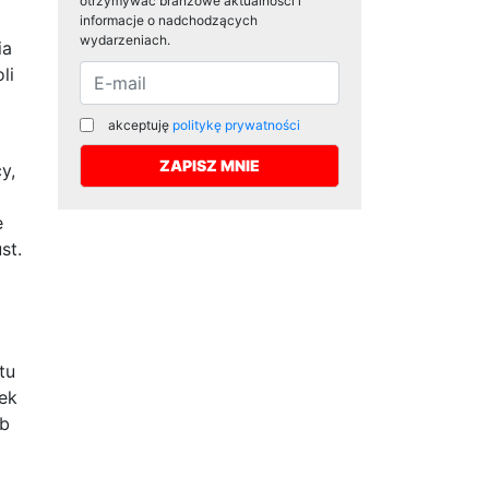
otrzymywać branżowe aktualności i
informacje o nadchodzących
wydarzeniach.
ia
li
akceptuję
politykę prywatności
y,
e
st.
tu
ek
ub