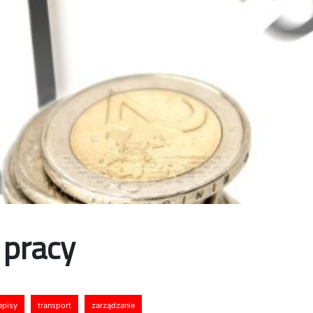
 pracy
episy
transport
zarządzanie