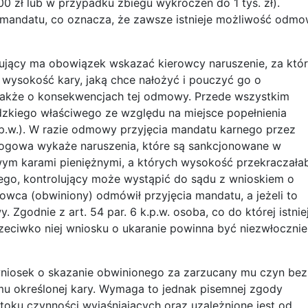
 zł lub w przypadku zbiegu wykroczeń do 1 tys. zł).
 mandatu, co oznacza, że zawsze istnieje możliwość odm
ujący ma obowiązek wskazać kierowcy naruszenie, za któ
 wysokość kary, jaką chce nałożyć i pouczyć go o
także o konsekwencjach tej odmowy. Przede wszystkim
dzkiego właściwego ze względu na miejsce popełnienia
.p.w.). W razie odmowy przyjęcia mandatu karnego przez
rogowa wykaże naruszenia, które są sankcjonowane w
wym karami pieniężnymi, a których wysokość przekraczała
go, kontrolujący może wystąpić do sądu z wnioskiem o
owca (obwiniony) odmówił przyjęcia mandatu, a jeżeli to
Zgodnie z art. 54 par. 6 k.p.w. osoba, co do której istnie
eciwko niej wniosku o ukaranie powinna być niezwłocznie
wniosek o skazanie obwinionego za zarzucany mu czyn bez
u określonej kary. Wymaga to jednak pisemnej zgody
oku czynności wyjaśniających oraz uzależnione jest od