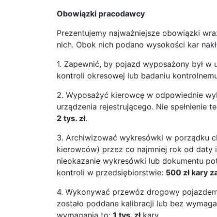
Obowiązki pracodawcy
Prezentujemy najważniejsze obowiązki wra
nich. Obok nich podano wysokości kar nakł
1. Zapewnić, by pojazd wyposażony był w u
kontroli okresowej lub badaniu kontrolnem
2. Wyposażyć kierowcę w odpowiednie wyk
urządzenia rejestrującego. Nie spełnienie 
2 tys. zł
.
3. Archiwizować wykresówki w porządku ch
kierowców) przez co najmniej rok od daty i
nieokazanie wykresówki lub dokumentu po
kontroli w przedsiębiorstwie:
500 zł kary z
4. Wykonywać przewóz drogowy pojazdem w
zostało poddane kalibracji lub bez wymag
wymagania to:
1 tys. zł
kary.