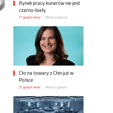
Rynek pracy kurierów nie jest
czarno-biały.
17 godzin temu
Witold Zygmunt
Cło na towary z Chin już w
Polsce
21 godzin temu
Witold Zygmunt