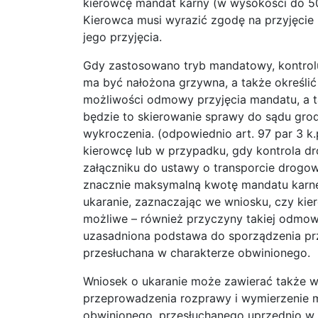
kierowcę mandat karny (w wysokości do 500
Kierowca musi wyrazić zgodę na przyjęcie
jego przyjęcia.
Gdy zastosowano tryb mandatowy, kontrol
ma być nałożona grzywna, a także określić
możliwości odmowy przyjęcia mandatu, a 
będzie to skierowanie sprawy do sądu gro
wykroczenia. (odpowiednio art. 97 par 3 k
kierowcę lub w przypadku, gdy kontrola d
załączniku do ustawy o transporcie drogo
znacznie maksymalną kwotę mandatu karne
ukaranie, zaznaczając we wniosku, czy kier
możliwe – również przyczyny takiej odmowy. 
uzasadniona podstawa do sporządzenia prz
przesłuchana w charakterze obwinionego.
Wniosek o ukaranie może zawierać także 
przeprowadzenia rozprawy i wymierzenie m
obwinionego, przesłuchanego uprzednio w t