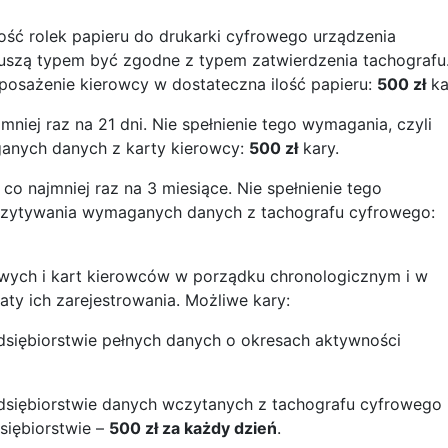
ość rolek papieru do drukarki cyfrowego urządzenia
e muszą typem być zgodne z typem zatwierdzenia tachografu
yposażenie kierowcy w dostateczna ilość papieru:
500 zł
ka
niej raz na 21 dni. Nie spełnienie tego wymagania, czyli
anych danych z karty kierowcy:
500 zł
kary.
o najmniej raz na 3 miesiące. Nie spełnienie tego
czytywania wymaganych danych z tachografu cyfrowego:
wych i kart kierowców w porządku chronologicznym i w
aty ich zarejestrowania. Możliwe kary:
edsiębiorstwie pełnych danych o okresach aktywności
edsiębiorstwie danych wczytanych z tachografu cyfrowego 
siębiorstwie –
500 zł za każdy dzień
.