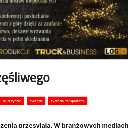
zęśliwego
tekst życzeń
życzenia
życzenia transportowe
yczenia przesyłają. W branżowych mediac