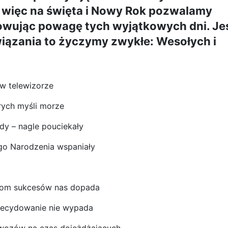
, więc na święta i Nowy Rok pozwalamy
owując powagę tych wyjątkowych dni. Jeś
wiązania to życzymy zwykłe: Wesołych i
 w telewizorze
rych myśli morze
dy – nagle pouciekały
ego Narodzenia wspaniały
ogrom sukcesów nas dopada
zdecydowanie nie wypada