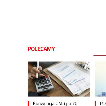
POLECAMY
Konwencja CMR po 70
Pr