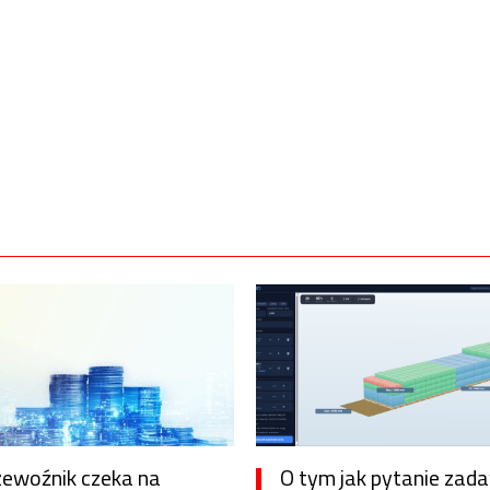
zewoźnik czeka na
O tym jak pytanie zad