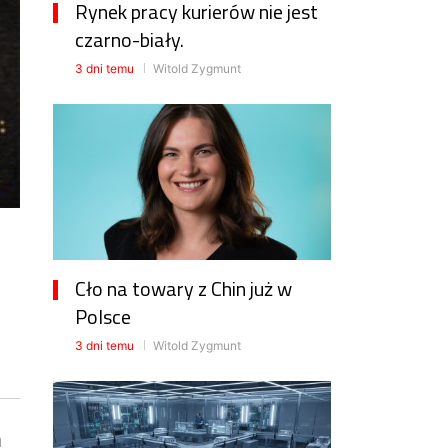
Rynek pracy kurierów nie jest
czarno-biały.
3 dni temu
Witold Zygmunt
Cło na towary z Chin już w
Polsce
3 dni temu
Witold Zygmunt
h