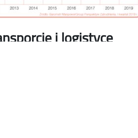
nsporcie i logistyce
logistyka
transport
zatrudnienie
nsportu i logistyki jest w najlepszej
racodawca w tym sektorze planuje
jbliższych trzech miesięcy. To
ch wyników dla tej branży, jaki
z regionu EMEA.