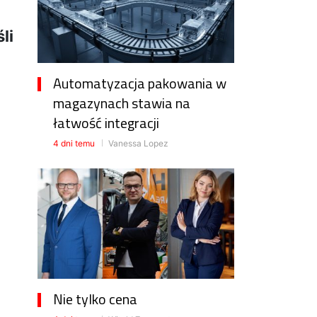
li
Automatyzacja pakowania w
magazynach stawia na
łatwość integracji
4 dni temu
Vanessa Lopez
Nie tylko cena