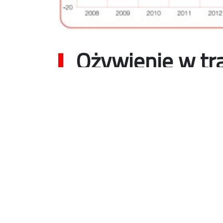
Ożywienie w tra
Kinga Wiśniewska
19 grudnia 2018
Polski rynek pracy w branży tra
kondycji od 5 lat. Co piąty p
powiększać zespoły w ciągu na
jednocześnie jeden z najlepszy
odnotowano wśród 26 krajów 