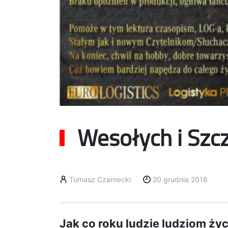
Wesołych i Szc
Tomasz Czarnecki
20 grudnia 2018
Jak co roku ludzie ludziom ż