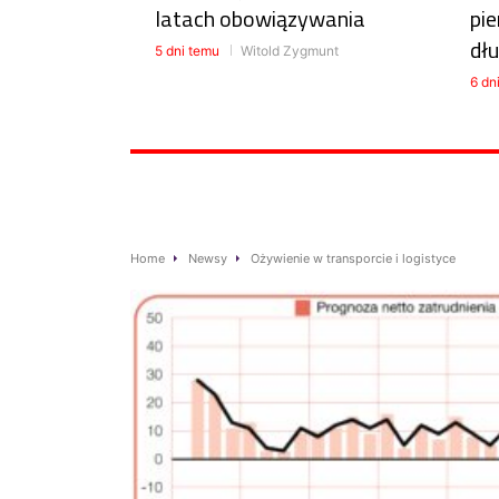
latach obowiązywania
pie
dłu
5 dni temu
Witold Zygmunt
6 dn
Home
Newsy
Ożywienie w transporcie i logistyce