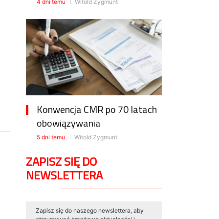
4 dni temu
Witold Zygmunt
Konwencja CMR po 70 latach
obowiązywania
5 dni temu
Witold Zygmunt
ZAPISZ SIĘ DO
NEWSLETTERA
Zapisz się do naszego newslettera, aby