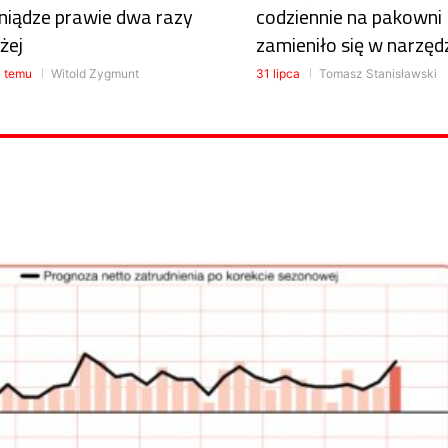
niądze prawie dwa razy
codziennie na pakowni
żej
zamieniło się w narzęd
i temu
Witold Zygmunt
31 lipca
Tomasz Stanisławski