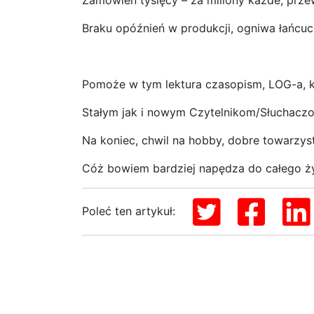
Zamówień tysięcy – za miliony każde, prz
Braku opóźnień w produkcji, ogniwa łańcu
Pomoże w tym lektura czasopism, LOG-a, k
Stałym jak i nowym Czytelnikom/Słuchaczo
Na koniec, chwil na hobby, dobre towarzy
Cóż bowiem bardziej napędza do całego życ
Poleć ten artykuł: