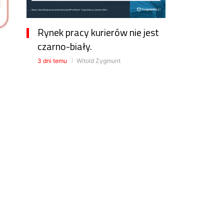
Rynek pracy kurierów nie jest
czarno-biały.
3 dni temu
Witold Zygmunt
Cło na towary z Chin już w
Polsce
3 dni temu
Witold Zygmunt