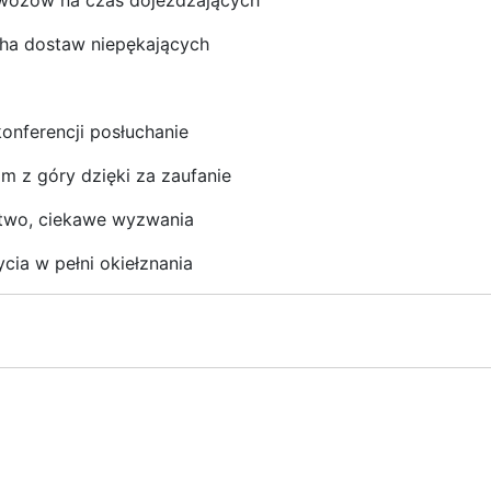
ewozów na czas dojeżdżających
cha dostaw niepękających
onferencji posłuchanie
m z góry dzięki za zaufanie
stwo, ciekawe wyzwania
ia w pełni okiełznania