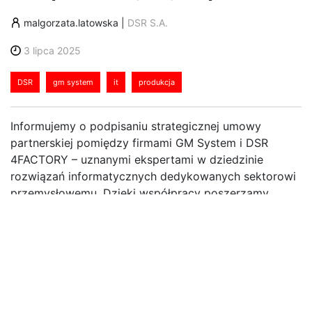
malgorzata.latowska
|
DSR S.A.
3 lipca 2025
DSR
gm system
it
produkcja
Informujemy o podpisaniu strategicznej umowy
partnerskiej pomiędzy firmami GM System i DSR
4FACTORY – uznanymi ekspertami w dziedzinie
rozwiązań informatycznych dedykowanych sektorowi
przemysłowemu. Dzięki współpracy poszerzamy
wachlarz oferowanych usług wspierających
innowacyjne podejście do produkcji oraz cyfrową
transformację przedsiębiorstw produkcyjnych w
Polsce.
Partnerstwo pomiędzy GM System a DSR 4FACTORY
to odpowiedź na dynamicznie rosnące potrzeby rynku