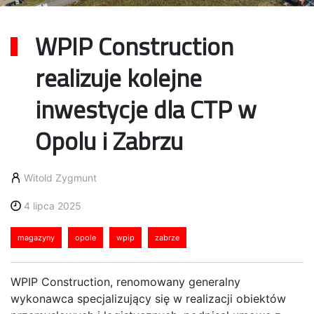
WPIP Construction
realizuje kolejne
inwestycje dla CTP w
Opolu i Zabrzu
Witold Zygmunt
4 lipca 2025
magazyny
opole
wpip
zabrze
WPIP Construction, renomowany generalny
wykonawca specjalizujący się w realizacji obiektów