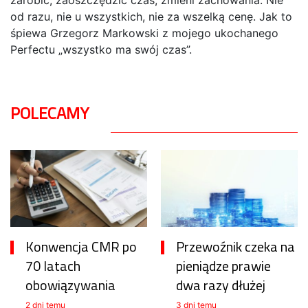
zarobić, zaoszczędzić czas, zmieni zachowania. Nie
od razu, nie u wszystkich, nie za wszelką cenę. Jak to
śpiewa Grzegorz Markowski z mojego ukochanego
Perfectu „wszystko ma swój czas”.
POLECAMY
Konwencja CMR po
Przewoźnik czeka na
70 latach
pieniądze prawie
obowiązywania
dwa razy dłużej
2 dni temu
3 dni temu