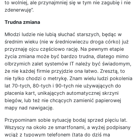
to wolniej, ale przynajmniej się w tym nie zagubię i nie
zdenerwuję”.
Trudna zmiana
Młodzi ludzie nie lubią słuchać starszych, będąc w
średnim wieku (nie w średniowieczu droga córko) już
przyznaję ojcu częściowo rację. Na pewnym etapie
życia zmiana może być bardzo trudna, dlatego mimo
olbrzymich zalet systemów IT należy być świadomym,
że nie każdej firmie przyjdzie ona łatwo. Zresztą, to
nie tylko chodzi o metrykę. Znam wielu ludzi pokolenia
lat 70-tych, 80-tych i 90-tych nie używających do
płacenia kart, unikających automatycznej skrzyni
biegów, lub też nie chcących zamienić papierowej
mapy nad nawigację.
Przypominam sobie sytuację bodaj sprzed pięciu lat.
Wszyscy na około ze smartfonami, a wyżej podpisany
wciąż z typowym telefonem (tata do dziś ma