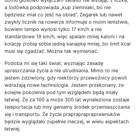
domu głosowo wyłączam światło nie wstając z łóżka,
a lodówka podpowiada „kup ziemniaki, bo nie
będziesz miał co jeść na obiad”. Zegarek lub nawet
zwykły licznik na rowerze informuje o moim lenistwie,
bowiem tempo wynosi tylko 17 km/h a nie
standardowe 19 km/h, więc spalam mniej kalorii i na
kolację zrobię sobie jedną kanapkę mniej, bo limit kcal
musi się zgadzać. Można tak wymieniać.
Podoba mi się taki świat, wyznając zasadę
upraszczania życia a nie utrudniania. Mimo to nie
jestem zdziwiony, gdy niektórzy przewoźnicy powoli
wdrażają nowe technologie. Jestem przekonany, że
kolejne pokolenia pod tym względem będą miały
łatwiej. Że za 100 a może 300 lat wynaleziona zostaje
teleportacja lub inny genialny środek przemieszczania
się i transportu. Że życie prapraprapraprawnuków
będzie wyglądało zupełnie inaczej, w wielu aspektach
łatwiej.