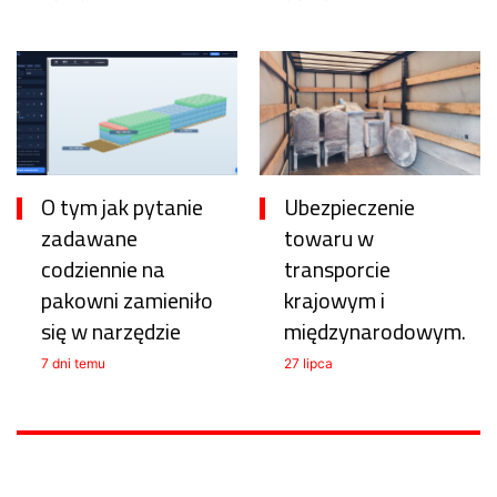
O tym jak pytanie
Ubezpieczenie
zadawane
towaru w
codziennie na
transporcie
pakowni zamieniło
krajowym i
się w narzędzie
międzynarodowym.
7 dni temu
27 lipca