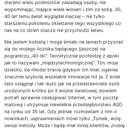
sterami wielu podmiotów zasiadają osoby, nie
wypominając, mające wiele wiosen i zim za sobą. 30,
40 lat temu świat wyglądał inaczej – nie tylko
starszemu pokoleniu okiełzanie tego wszystkiego co
nas na co dzień otacza nie przychodzi łatwo.
Nie jestem kobietą i mogę śmiało na łamach przyznać
się do mojego licznika będącego (jeszcze) na
pograniczu „40-tki”. Teoretycznie pochodzę z epoki
jak to nazywam „międzytechnologicznej”. Tzn. moje
dziecko, ba młodsi bracia gdybym ich miał, ogarnia
znacznie szybciej wszelakie innowacje niż ja. Z kolei
tato osiągnął i tak dużo jak na przedstawiciela osób
urodzonych krótko po II wojnie światowej, bowiem
potrafi sprawnie obsługiwać Internet, w tym pocztę
mailową i utrzymuje niewielkie przedsiębiorstwo AGD
na rynku od 35 lat. Gdy jednak rozmawiam z nim o
nowinkach, usprawnieniach mówi tylko „Tomek, wolę
swoje metody. Może i będę miał mniej klientów, zrobię