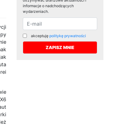
otrzymywać branżowe aktualności i
informacje o nadchodzących
wydarzeniach.
cji
upy
akceptuję
politykę prywatności
nie
nak
jak
uta
rei
wie
 X6
aut
rki
ież