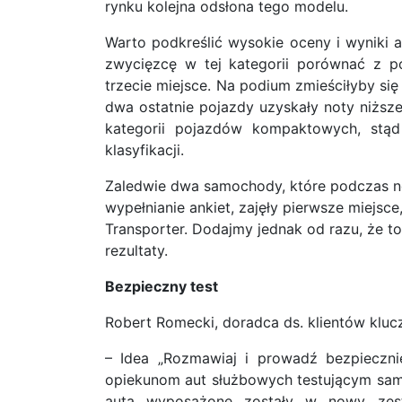
rynku kolejna odsłona tego modelu.
Warto podkreślić wysokie oceny i wyniki 
zwycięzcę w tej kategorii porównać z p
trzecie miejsce. Na podium zmieściłyby si
dwa ostatnie pojazdy uzyskały noty niżs
kategorii pojazdów kompaktowych, stąd
klasyfikacji.
Zaledwie dwa samochody, które podczas no
wypełnianie ankiet, zajęły pierwsze miejs
Transporter. Dodajmy jednak od razu, że t
rezultaty.
Bezpieczny test
Robert Romecki, doradca ds. klientów klu
– Idea „Rozmawiaj i prowadź bezpieczni
opiekunom aut służbowych testującym sa
auta wyposażone zostały w nowy zes