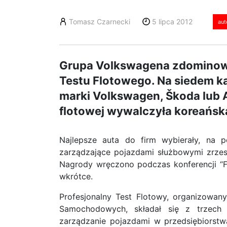
Tomasz Czarnecki
5 lipca 2012
aut
Grupa Volkswagena zdominow
Testu Flotowego. Na siedem ka
marki Volkswagen, Škoda lub A
flotowej wywalczyła koreańsk
Najlepsze auta do firm wybierały, na p
zarządzające pojazdami służbowymi zrze
Nagrody wręczono podczas konferencji “Fl
wkrótce.
Profesjonalny Test Flotowy, organizowan
Samochodowych, składał się z trzech 
zarządzanie pojazdami w przedsiębiorstw