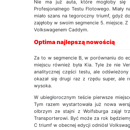
Nie ma już auta, które mogłoby się 
Profesjonalnego Testu Flotowego. Miały na
miało szans na tegoroczny triumf, gdyż doc
zajęłoby w swoim segmencie 5. miejsce. Z k
Volkswagenem Caddym.
Optima najlepszą nowością
Za to w segmencie B, w porównaniu do edy
miejscu również była Kia. Tyle że nie Ve
analitycznej części testu, ale odświeżony
okazał się drugi raz z rzędu super, ale
wysoka.
W ubiegłorocznym teście pierwsze miejsc
Tym razem wystartowała już nowa wersja
olbrzym ze stajni z Wolfsburga zajął tr
Transporterowi. Być może za rok będziemy
C triumf w obecnej edycji odniósł Volkswage