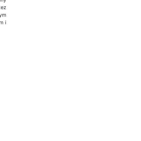
zez
cym
m i