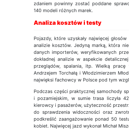
zdaniem powinny zostać poddane sprawd
140 modeli różnych marek.
Analiza kosztów i testy
Pojazdy, które uzyskały najwięcej głosów
analizie kosztów. Jedyną marką, która nie
danych importerów, weryfikowanych prz
dokładnej analizie w aspekcie detaliczne
przeglądów, spalania, itp. Wielką prac
Andrzejem Torchałą i Włodzimierzem Młodzi
najwięksi fachowcy w Polsce pod tym wzgl
Podczas części praktycznej samochody sp
i pozamiejskim, w sumie trasa liczyła 4
kierowcy i pasażerów, użyteczność przestrz
do sprawdzenia widoczności oraz zwro
podkreślić zaangażowanie ponad 50 test
kobiet. Najwięcej jazd wykonał Michał Misz