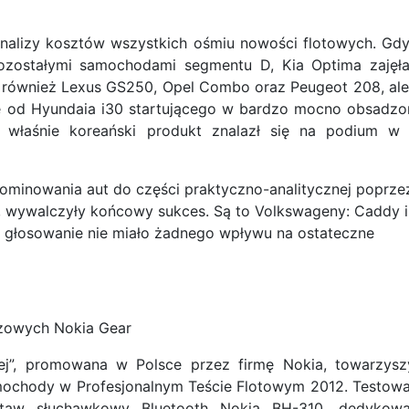
analizy kosztów wszystkich ośmiu nowości flotowych. Gd
ozostałymi samochodami segmentu D, Kia Optima zajęł
ę również Lexus GS250, Opel Combo oraz Peugeot 208, ale
ze od Hyundaia i30 startującego w bardzo mocno obsadzo
 właśnie koreański produkt znalazł się na podium w 
minowania aut do części praktyczno-analitycznej poprze
ce, wywalczyły końcowy sukces. Są to Volkswageny: Caddy i
o głosowanie nie miało żadnego wpływu na ostateczne
czowych Nokia Gear
ej”, promowana w Polsce przez firmę Nokia, towarzysz
mochody w Profesjonalnym Teście Flotowym 2012. Testow
taw słuchawkowy Bluetooth Nokia BH-310, dedykow