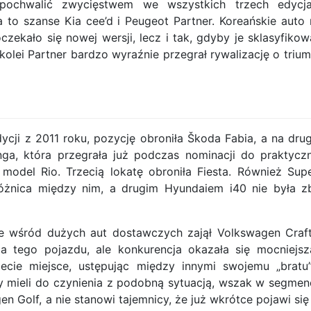
pochwalić zwycięstwem we wszystkich trzech edycj
 to szanse Kia cee’d i Peugeot Partner. Koreańskie auto 
zekało się nowej wersji, lecz i tak, gdyby je sklasyfikow
olei Partner bardzo wyraźnie przegrał rywalizację o trium
cji z 2011 roku, pozycję obroniła Škoda Fabia, a na dru
nga, która przegrała już podczas nominacji do praktycz
 model Rio. Trzecią lokatę obroniła Fiesta. Również Sup
 różnica między nim, a drugim Hyundaiem i40 nie była z
e wśród dużych aut dostawczych zajął Volkswagen Craft
 tego pojazdu, ale konkurencja okazała się mocniejsz
zecie miejsce, ustępując między innymi swojemu „bratu
 mieli do czynienia z podobną sytuacją, wszak w segmen
n Golf, a nie stanowi tajemnicy, że już wkrótce pojawi się