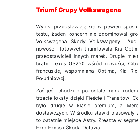
Triumf Grupy Volkswagena
Wyniki przedstawiają się w pewien spos
testu, żaden koncern nie zdominował gr
Volkswagena. Škody, Volkswageny i Audi
nowości flotowych triumfowała Kia Opti
przedstawicieli innych marek. Drugie mi
bratni Lexus GS250 wśród nowości, Citr
francuskie, wspomniana Optima, Kia Ri
Południowej.
Zaś jeśli chodzi o pozostałe marki rode
trzecie lokaty dzięki Fieście i Transito
było drugie w klasie premium, a Merc
dostawczych. W środku stawki plasowały si
to ostatnie miejsce Astry. Zresztą w seg
Ford Focus i Škoda Octavia.