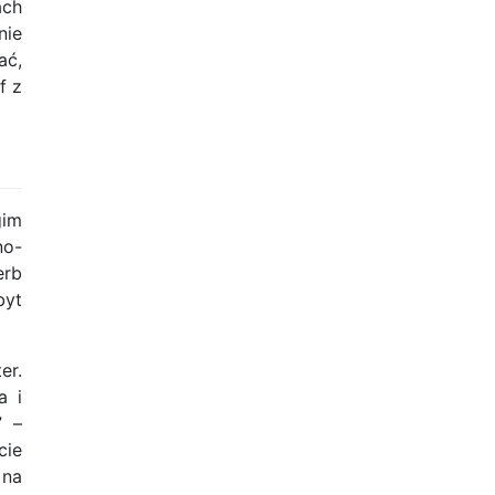
ach
nie
ać,
f z
gim
no-
erb
byt
er.
a i
” –
cie
 na