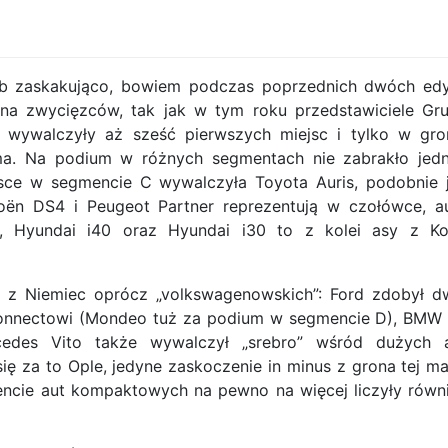
ób zaskakująco, bowiem podczas poprzednich dwóch edy
ona zwycięzców, tak jak w tym roku przedstawiciele Gr
 wywalczyły aż sześć pierwszych miejsc i tylko w gro
ma. Na podium w różnych segmentach nie zabrakło jed
ejsce w segmencie C wywalczyła Toyota Auris, podobnie 
oën DS4 i Peugeot Partner reprezentują w czołówce, a
o, Hyundai i40 oraz Hyundai i30 to z kolei asy z Ko
m z Niemiec oprócz „volkswagenowskich”: Ford zdobył d
wi Connectowi (Mondeo tuż za podium w segmencie D), BMW
edes Vito także wywalczył „srebro” wśród dużych 
ę za to Ople, jedyne zaskoczenie in minus z grona tej ma
mencie aut kompaktowych na pewno na więcej liczyły równ