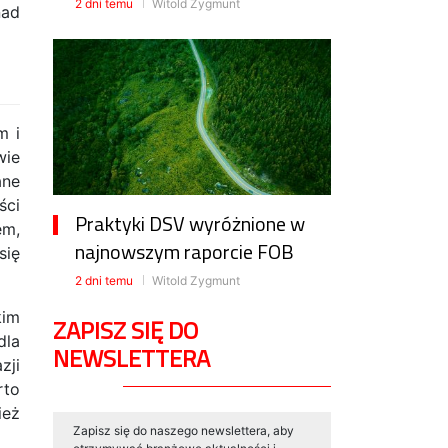
2 dni temu
Witold Zygmunt
nad
m i
wie
ane
ści
Praktyki DSV wyróżnione w
em,
najnowszym raporcie FOB
się
2 dni temu
Witold Zygmunt
kim
ZAPISZ SIĘ DO
dla
NEWSLETTERA
zji
rto
ież
Zapisz się do naszego newslettera, aby