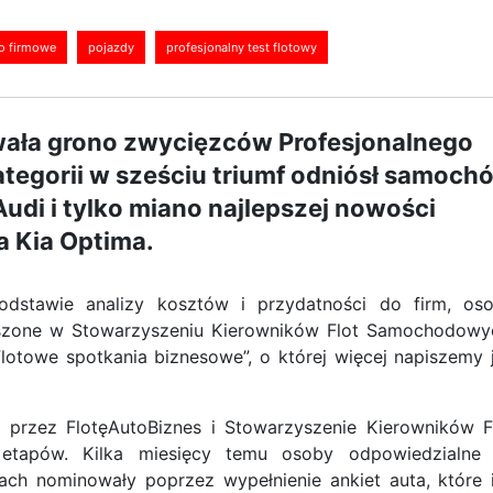
o firmowe
pojazdy
profesjonalny test flotowy
ała grono zwycięzców Profesjonalnego
tegorii w sześciu triumf odniósł samoch
udi i tylko miano najlepszej nowości
a Kia Optima.
odstawie analizy kosztów i przydatności do firm, os
szone w Stowarzyszeniu Kierowników Flot Samochodowy
otowe spotkania biznesowe”, o której więcej napiszemy 
y przez FlotęAutoBiznes i Stowarzyszenie Kierowników F
etapów. Kilka miesięcy temu osoby odpowiedzialne
ach nominowały poprzez wypełnienie ankiet auta, które 