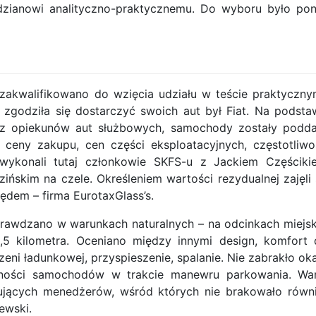
zianowi analityczno-praktycznemu. Do wyboru było po
 zakwalifikowano do wzięcia udziału w teście praktyczny
 zgodziła się dostarczyć swoich aut był Fiat. Na podsta
ez opiekunów aut służbowych, samochody zostały podd
j ceny zakupu, cen części eksploatacyjnych, częstotliwo
ę wykonali tutaj członkowie SKFS-u z Jackiem Częściki
ńskim na czele. Określeniem wartości rezydualnej zajęli 
ędem – firma EurotaxGlass’s.
rawdzano w warunkach naturalnych – na odcinkach miejs
2,5 kilometra. Oceniano między innymi design, komfort 
eni ładunkowej, przyspieszenie, spalanie. Nie zabrakło oka
tności samochodów w trakcie manewru parkowania. Wa
ujących menedżerów, wśród których nie brakowało równ
ewski.