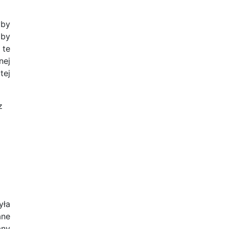
yby
aby
 te
nej
tej
z
yła
ane
any