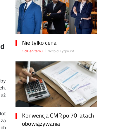
Nie tylko cena
ód
1 dzień temu
Witold Zygmunt
oby
ch.
już
lot
Konwencja CMR po 70 latach
 za
obowiązywania
ich