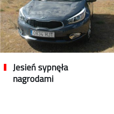
Jesień sypnęła
nagrodami
Tomasz Czarnecki
24 października 2012
Kia
mercedes
nagrody
vw