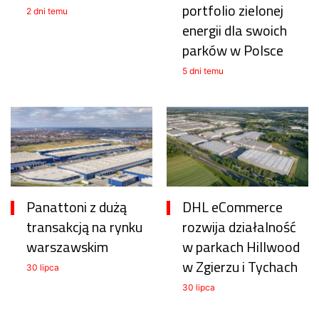
portfolio zielonej
2 dni temu
energii dla swoich
parków w Polsce
5 dni temu
Panattoni z dużą
DHL eCommerce
transakcją na rynku
rozwija działalność
warszawskim
w parkach Hillwood
w Zgierzu i Tychach
30 lipca
30 lipca