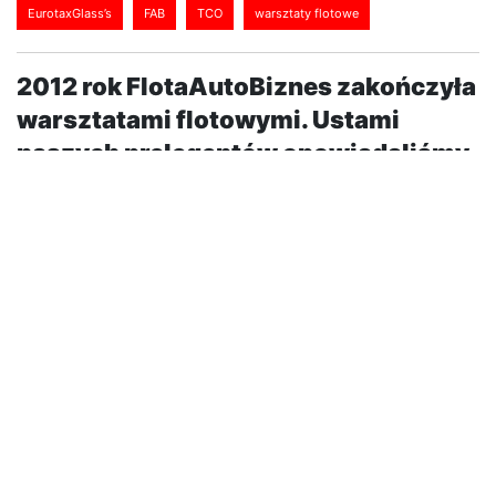
EurotaxGlass’s
FAB
TCO
warsztaty flotowe
2012 rok FlotaAutoBiznes zakończyła
warsztatami flotowymi. Ustami
naszych prelegentów opowiadaliśmy
jak zaoszczędzić na użytkowaniu aut
służbowych, tajnikach wartości
rezydualnej oraz konsekwencjach
wypadku samochodowego dla firmy i
menedżera.
Źródeł flotowych oszczędności może być bardzo
wiele. Przede wszystkim należy się kierować
odpowiednimi kryteriami wyboru pojazdu – analizą
TCO, strategią użytkowania jednej lub wiele marek,
czynnikami pozafinansowymi, itp. Trzeba też podjąć