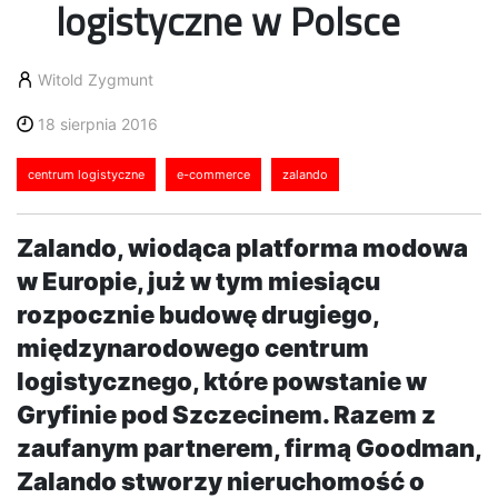
logistyczne w Polsce
Witold Zygmunt
18 sierpnia 2016
centrum logistyczne
e-commerce
zalando
Zalando, wiodąca platforma modowa
w Europie, już w tym miesiącu
rozpocznie budowę drugiego,
międzynarodowego centrum
logistycznego, które powstanie w
Gryfinie pod Szczecinem. Razem z
zaufanym partnerem, firmą Goodman,
Zalando stworzy nieruchomość o