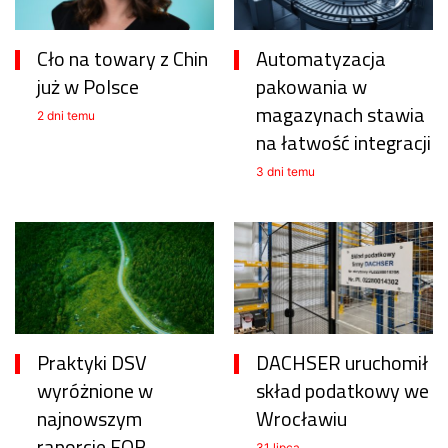
Cło na towary z Chin
Automatyzacja
już w Polsce
pakowania w
magazynach stawia
2 dni temu
na łatwość integracji
3 dni temu
Praktyki DSV
DACHSER uruchomił
wyróżnione w
skład podatkowy we
najnowszym
Wrocławiu
raporcie FOB
31 lipca