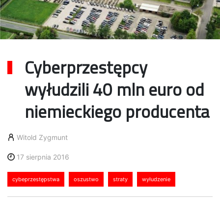
Cyberprzestępcy
wyłudzili 40 mln euro od
niemieckiego producenta
Witold Zygmunt
17 sierpnia 2016
cybeprzestępstwa
oszustwo
straty
wyłudzenie
Cyberbezpieczeństwo staje się coraz