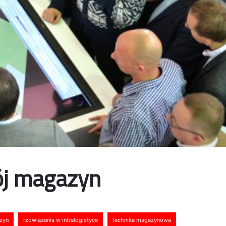
ój magazyn
zyn
rzowiązania w intralogistyce
technika magazynowa