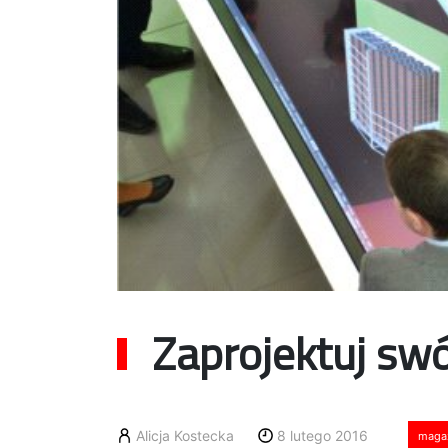
Zaprojektuj sw
Alicja Kostecka
8 lutego 2016
maga