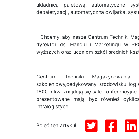
układnicą paletową, automatyczne sys
depaletyzacji, automatyczna owijarka, syst
– Chcemy, aby nasze Centrum Techniki Mag
dyrektor ds. Handlu i Marketingu w P
wyższych oraz uczniom szkół średnich kszt
Centrum Techniki Magazynowania, t
szkoleniowy,dedykowany środowisku log
1600 mkw. znajdują się sale konferencyjne
prezentowane mają być również cykli
intralogistyce.
Poleć ten artykuł: