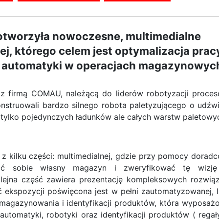
tworzyła nowoczesne, multimedialne
, którego celem jest optymalizacja prac
 automatyki w operacjach magazynowyc
 z firmą COMAU, należącą do liderów robotyzacji proce
nstruowali bardzo silnego robota paletyzującego o udźw
e tylko pojedynczych ładunków ale całych warstw paletowy
z kilku części: multimedialnej, gdzie przy pomocy dorad
ć sobie własny magazyn i zweryfikować tę wizj
olejna część zawiera prezentację kompleksowych rozwią
ć ekspozycji poświęcona jest w pełni zautomatyzowanej, li
i, magazynowania i identyfikacji produktów, która wyposaż
automatyki, robotyki oraz identyfikacji produktów ( regał