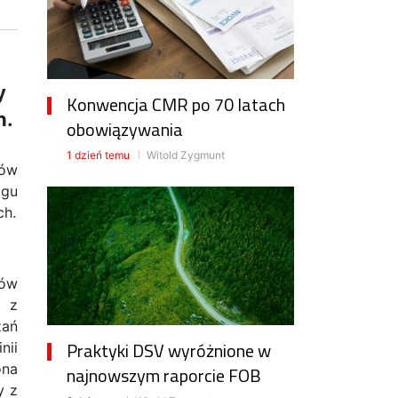
y
Konwencja CMR po 70 latach
h.
obowiązywania
1 dzień temu
Witold Zygmunt
sów
igu
ch.
ców
ę z
zań
Praktyki DSV wyróżnione w
nii
ona
najnowszym raporcie FOB
y z