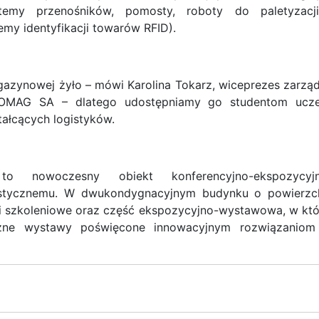
temy przenośników, pomosty, roboty do paletyzacj
emy identyfikacji towarów RFID).
azynowej żyło – mówi Karolina Tokarz, wiceprezes zarząd
ROMAG SA – dlatego udostępniamy go studentom ucze
ałcących logistyków.
o nowoczesny obiekt konferencyjno-ekspozycyj
istycznemu. W dwukondygnacyjnym budynku o powierzc
 i szkoleniowe oraz część ekspozycyjno-wystawowa, w któ
czne wystawy poświęcone innowacyjnym rozwiązanio