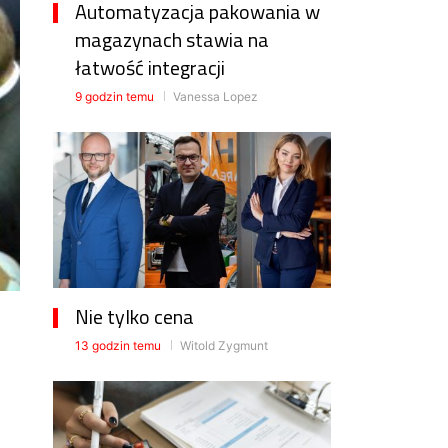
Automatyzacja pakowania w
magazynach stawia na
łatwość integracji
9 godzin temu
Vanessa Lopez
Nie tylko cena
13 godzin temu
Witold Zygmunt