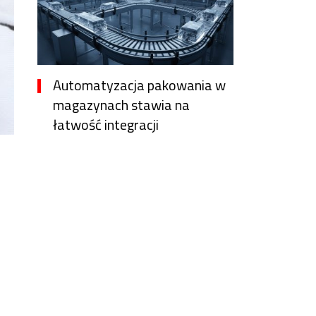
Automatyzacja pakowania w
magazynach stawia na
łatwość integracji
9 godzin temu
Vanessa Lopez
Nie tylko cena