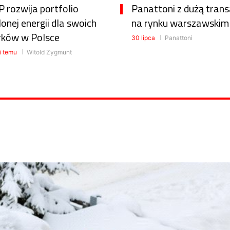
 rozwija portfolio
Panattoni z dużą trans
lonej energii dla swoich
na rynku warszawskim
rków w Polsce
30 lipca
Panattoni
i temu
Witold Zygmunt