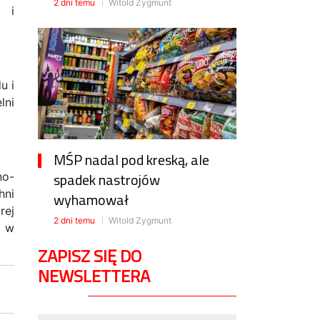
2 dni temu
Witold Zygmunt
i i
u i
lni
MŚP nadal pod kreską, ale
spadek nastrojów
no-
hni
wyhamował
rej
2 dni temu
Witold Zygmunt
m w
ZAPISZ SIĘ DO
NEWSLETTERA