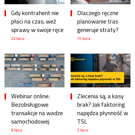
Gdy kontrahent nie
Dlaczego ręczne
płaci na czas, weź
planowanie tras
sprawy w swoje ręce
generuje straty?
22 lipca
10 lipca
Webinar online:
Zlecenia są, a kasy
Bezobsługowe
brak? Jak faktoring
transakcje na wadze
napędza płynność w
samochodowej
TSL
8 lipca
2 lipca