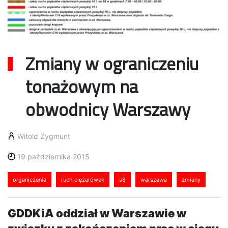
Zmiany w ograniczeniu
tonażowym na
obwodnicy Warszawy
Witold Zygmunt
19 października 2015
organiczenia
ruch ciężarówek
s8
warszawa
zmiany
GDDKiA oddział w Warszawie w