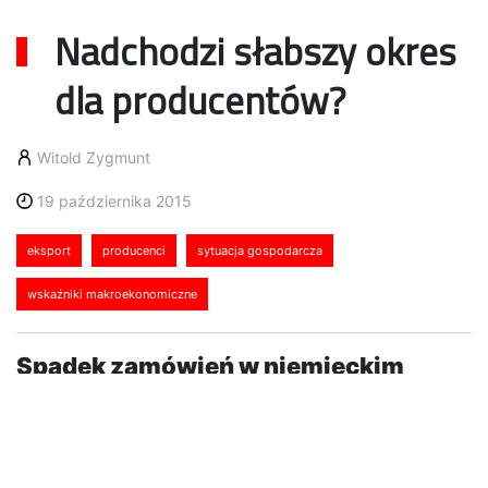
Nadchodzi słabszy okres
dla producentów?
Witold Zygmunt
19 października 2015
eksport
producenci
sytuacja gospodarcza
wskaźniki makroekonomiczne
Spadek zamówień w niemieckim
przemyśle i coraz słabsza
koniunktura w Chinach mogą odbić
się na kondycji polskiego przemysłu.