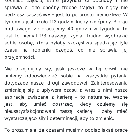
kochasz zajęcia, które przynosi ci dochody ( nie
sprawia ci ono choćby trochę frajdy), to nigdy nie
będziesz szczęśliwy – jest to po prostu niemożliwe. W
tygodniu jest około 112 godzin, kiedy nie śpimy. Biorąc
pod uwagę, że pracujemy 40 godzin w tygodniu, to
jest to niemal 1/3 naszego życia. Trudno wyobrazić
sobie osobę, która byłaby szczęśliwa spędzając tyle
czasu na robieniu czegoś, co nie sprawia jej
przyjemności.
Nie przejmujmy się, jeśli jeszcze w tej chwili nie
umiemy odpowiedzieć sobie na wszystkie pytania
dotyczące naszej drogi zawodowej. Zainteresowania
zmieniają się z upływem czasu, a wraz z nimi nasze
aspiracje związane z karierą – to naturalne. Ważne
jest, aby umieć dostrzec, kiedy czujemy się
nieusatysfakcjonowani naszą karierą i żeby mieć
wystarczająco siły i determinacji, aby to zmienić.
To zrozumiałe, że czasami musimy podjąć jakąś pracę