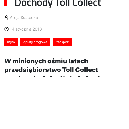
Dochody Toll Collect
Alicja Kostecka
14 stycznia 2013
myto
opłaty drogowe
transport
W minionych ośmiu latach
przedsiębiorstwo Toll Collect
przekazało do budżetu federalnego
30 miliardów euro z tytułu pobranych
opłat myta.
Od 1 sierpnia 2012 r. rozpoczęto pobieranie myta od
ciężkich samochodów ciężarowych na
czteropasmowych drogach federalnych. Począwszy