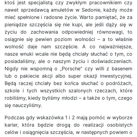
ktoś jest specjalistą czy zwykłym pracownikiem czy
nawet sprzedawcą amuletów w Sedonie, każdy może
mieć spełnione i radosne życie. Warto pamiętać, że za
pieniądze szczęścia się nie kupi, ale jeśli dąży się w
życiu do zachowania odpowiedniej równowagi, to
osiągnie się pewien poziom wolności – a to właśnie
wolność daje nam szczęście. A co najważniejsze,
nasze wnuki wcale nie będą chciały słuchać o tym, co
posiadaliśmy, ale o naszym życiu i doświadczeniach.
Nigdy nie wspomną o „Porsche” czy willi z basenem
lub o pakiecie akcji albo super okazji inwestycyjnej.
Będą raczej chciały bez końca słuchać o podróżach,
szkole i tych wszystkich szalonych rzeczach, które
robiliśmy, kiedy byliśmy młodzi – a także o tym, czego
się nauczyliśmy.
Podczas gdy wskazówka 1 i 2 mają pomóc w wyborze
karier, która będzie drogą do realizacji osobistych
celów i osiągnięcia szczęścia, w następnych powiem o