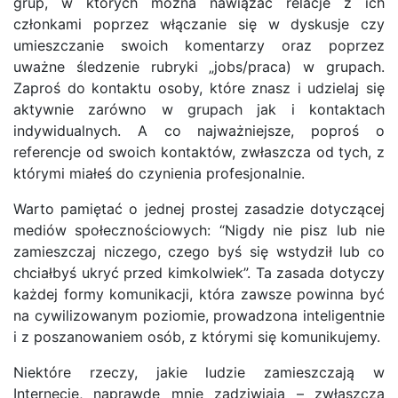
grup, w których można nawiązać relacje z ich
członkami poprzez włączanie się w dyskusje czy
umieszczanie swoich komentarzy oraz poprzez
uważne śledzenie rubryki „jobs/praca) w grupach.
Zaproś do kontaktu osoby, które znasz i udzielaj się
aktywnie zarówno w grupach jak i kontaktach
indywidualnych. A co najważniejsze, poproś o
referencje od swoich kontaktów, zwłaszcza od tych, z
którymi miałeś do czynienia profesjonalnie.
Warto pamiętać o jednej prostej zasadzie dotyczącej
mediów społecznościowych: “Nigdy nie pisz lub nie
zamieszczaj niczego, czego byś się wstydził lub co
chciałbyś ukryć przed kimkolwiek”. Ta zasada dotyczy
każdej formy komunikacji, która zawsze powinna być
na cywilizowanym poziomie, prowadzona inteligentnie
i z poszanowaniem osób, z którymi się komunikujemy.
Niektóre rzeczy, jakie ludzie zamieszczają w
Internecie, naprawdę mnie zadziwiają – zwłaszcza