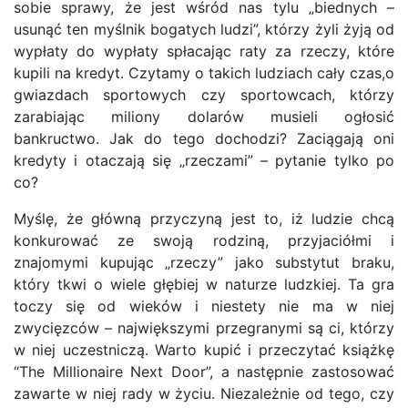
sobie sprawy, że jest wśród nas tylu „biednych –
usunąć ten myślnik bogatych ludzi”, którzy żyli żyją od
wypłaty do wypłaty spłacając raty za rzeczy, które
kupili na kredyt. Czytamy o takich ludziach cały czas,o
gwiazdach sportowych czy sportowcach, którzy
zarabiając miliony dolarów musieli ogłosić
bankructwo. Jak do tego dochodzi? Zaciągają oni
kredyty i otaczają się „rzeczami” – pytanie tylko po
co?
Myślę, że główną przyczyną jest to, iż ludzie chcą
konkurować ze swoją rodziną, przyjaciółmi i
znajomymi kupując „rzeczy” jako substytut braku,
który tkwi o wiele głębiej w naturze ludzkiej. Ta gra
toczy się od wieków i niestety nie ma w niej
zwycięzców – największymi przegranymi są ci, którzy
w niej uczestniczą. Warto kupić i przeczytać książkę
“The Millionaire Next Door”, a następnie zastosować
zawarte w niej rady w życiu. Niezależnie od tego, czy