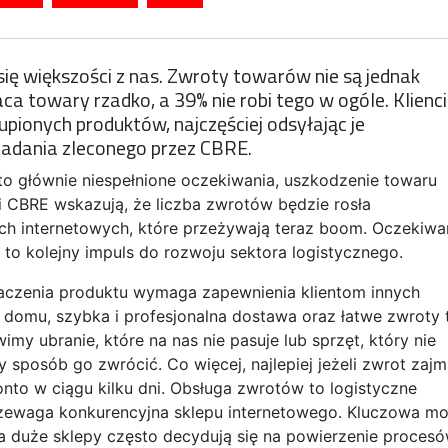
się większości z nas. Zwroty towarów nie są jednak
 towary rzadko, a 39% nie robi tego w ogóle. Klienci
upionych produktów, najczęściej odsyłając je
badania zleconego przez CBRE.
o głównie niespełnione oczekiwania, uszkodzenie towaru
 CBRE wskazują, że liczba zwrotów będzie rosła
ch internetowych, które przeżywają teraz boom. Oczekiwa
 to kolejny impuls do rozwoju sektora logistycznego.
aczenia produktu wymaga zapewnienia klientom innych
 domu, szybka i profesjonalna dostawa oraz łatwe zwroty 
imy ubranie, które na nas nie pasuje lub sprzęt, który nie
sposób go zwrócić. Co więcej, najlepiej jeżeli zwrot zajm
onto w ciągu kilku dni. Obsługa zwrotów to logistyczne
rzewaga konkurencyjna sklepu internetowego. Kluczowa m
a duże sklepy często decydują się na powierzenie proces