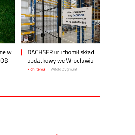
one w
DACHSER uruchomił skład
FOB
podatkowy we Wrocławiu
7 dni temu
Witold Zygmunt