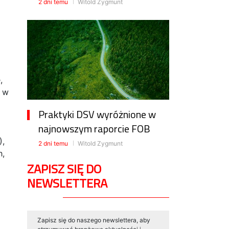
2 dni temu
Witold Zygmunt
,
h w
Praktyki DSV wyróżnione w
najnowszym raporcie FOB
),
2 dni temu
Witold Zygmunt
h,
ZAPISZ SIĘ DO
NEWSLETTERA
Zapisz się do naszego newslettera, aby