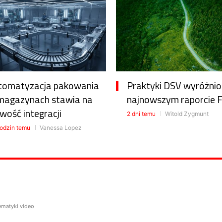
tomatyzacja pakowania
Praktyki DSV wyróżni
magazynach stawia na
najnowszym raporcie 
wość integracji
2 dni temu
Witold Zygmunt
odzin temu
Vanessa Lopez
lematyki video