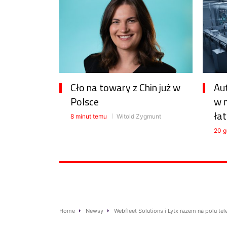
Cło na towary z Chin już w
Au
Polsce
w 
łat
8 minut temu
Witold Zygmunt
20 g
Home
Newsy
Webfleet Solutions i Lytx razem na polu te