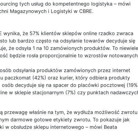
ourcing tych usług do kompetentnego logistyka – mówi
chni Magazynowych i Logistyki w CBRE.
E wynika, że 57% klientów sklepów online rzadko zwraca
ęsto lub bardzo często na odsyłanie towarów decyduje się
je, że odsyła 1 na 10 zamówionych produktów. To niewiele
wość będzie rosła proporcjonalnie to wzrostów notowanyc
posób odsyłania produktów zamówionych przez internet
tu paczkomat (42%) oraz kurier, który odbiera produkty
 osób decyduje się na spacer do placówki pocztowej (19%
line w sklepie stacjonarnym (7%) czy punktach nadawczyc
ją przewagę właśnie na tym, że wydłuża możliwość zwrotu
amym darmowe gotowe etykiety zwrotu. To pokazuje jak
anki w obsłudze sklepu internetowego – mówi Beata