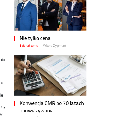
Nie tylko cena
1 dzień temu
Witold Zygmunt
nia
to
ie
Konwencja CMR po 70 latach
oże
obowiązywania
ów