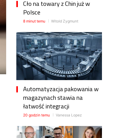
Cło na towary z Chin już w
Polsce
8 minut temu
Witold Zygmunt
Automatyzacja pakowania w
magazynach stawia na
łatwość integracji
20 godzin temu
Vanessa Lopez