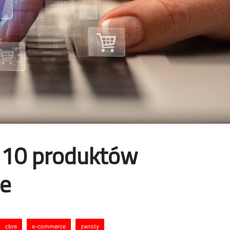
 10 produktów
ne
cbre
e-commerce
zwroty