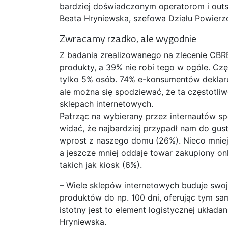
bardziej doświadczonym operatorom i outs
Beata Hryniewska, szefowa Działu Powierz
Zwracamy rzadko, ale wygodnie
Z badania zrealizowanego na zlecenie CBR
produkty, a 39% nie robi tego w ogóle. Cz
tylko 5% osób. 74% e-konsumentów deklaru
ale można się spodziewać, że ta częstotli
sklepach internetowych.
Patrząc na wybierany przez internautów s
widać, że najbardziej przypadł nam do gus
wprost z naszego domu (26%). Nieco mniej
a jeszcze mniej oddaje towar zakupiony on
takich jak kiosk (6%).
– Wiele sklepów internetowych buduje swo
produktów do np. 100 dni, oferując tym s
istotny jest to element logistycznej układ
Hryniewska.