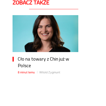
ZOBACZ TAKŻE
Cło na towary z Chin już w
Polsce
8 minut temu
Witold Zygmunt