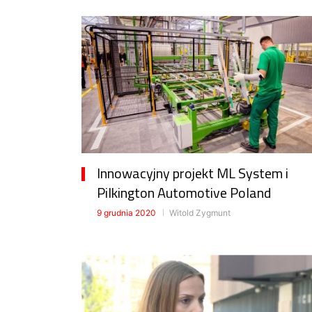
Innowacyjny projekt ML System i
Pilkington Automotive Poland
9 grudnia 2020
Witold Zygmunt