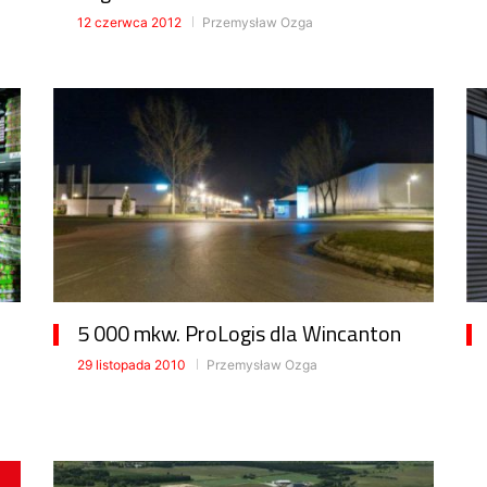
12 czerwca 2012
Przemysław Ozga
5 000 mkw. ProLogis dla Wincanton
29 listopada 2010
Przemysław Ozga