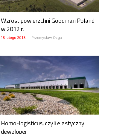
Wzrost powierzchni Goodman Poland
w 2012 r.
18 lutego 2013
Przemysław Ozga
Homo-logisticus, czyli elastyczny
deweloper