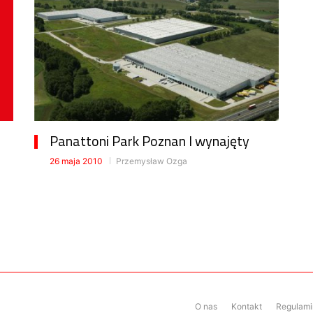
Panattoni Park Poznan I wynajęty
26 maja 2010
Przemysław Ozga
O nas
Kontakt
Regulamin