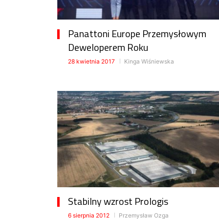
Panattoni Europe Przemysłowym
Deweloperem Roku
28 kwietnia 2017
Kinga Wiśniewska
Stabilny wzrost Prologis
6 sierpnia 2012
Przemysław Ozga