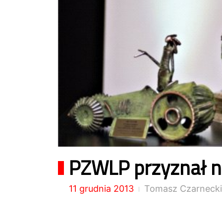
PZWLP przyznał n
11 grudnia 2013
Tomasz Czarnecki