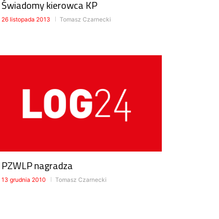
Świadomy kierowca KP
26 listopada 2013
Tomasz Czarnecki
PZWLP nagradza
13 grudnia 2010
Tomasz Czarnecki